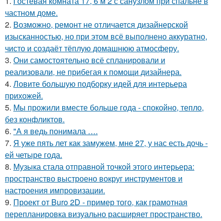
1.
Гостевая комната 17, 6 м 2 с санузлом при спальне в
частном доме.
2.
Возможно, ремонт не отличается дизайнерской
изысканностью, но при этом всё выполнено аккуратно,
чисто и создаёт тёплую домашнюю атмосферу.
3.
Они самостоятельно всё спланировали и
реализовали, не прибегая к помощи дизайнера.
4.
Ловите большую подборку идей для интерьера
прихожей.
5.
Мы прожили вместе больше года - спокойно, тепло,
без конфликтов.
6.
"А я ведь понимала ….
7.
Я уже пять лет как замужем, мне 27, у нас есть дочь -
ей четыре года.
8.
Музыка стала отправной точкой этого интерьера:
пространство выстроено вокруг инструментов и
настроения импровизации.
9.
Проект от Buro 2D - пример того, как грамотная
перепланировка визуально расширяет пространство.