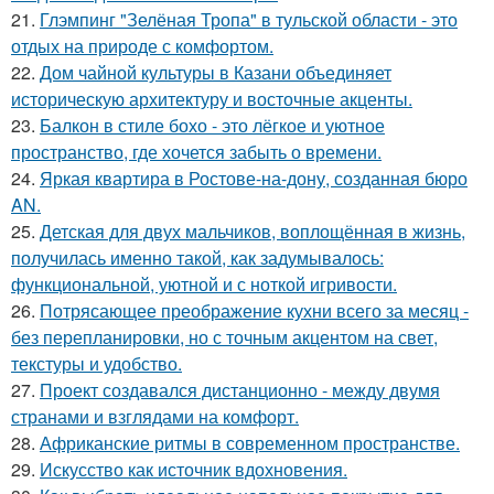
21.
Глэмпинг "Зелёная Тропа" в тульской области - это
отдых на природе с комфортом.
22.
Дом чайной культуры в Казани объединяет
историческую архитектуру и восточные акценты.
23.
Балкон в стиле бохо - это лёгкое и уютное
пространство, где хочется забыть о времени.
24.
Яркая квартира в Ростове-на-дону, созданная бюро
AN.
25.
Детская для двух мальчиков, воплощённая в жизнь,
получилась именно такой, как задумывалось:
функциональной, уютной и с ноткой игривости.
26.
Потрясающее преображение кухни всего за месяц -
без перепланировки, но с точным акцентом на свет,
текстуры и удобство.
27.
Проект создавался дистанционно - между двумя
странами и взглядами на комфорт.
28.
Африканские ритмы в современном пространстве.
29.
Искусство как источник вдохновения.