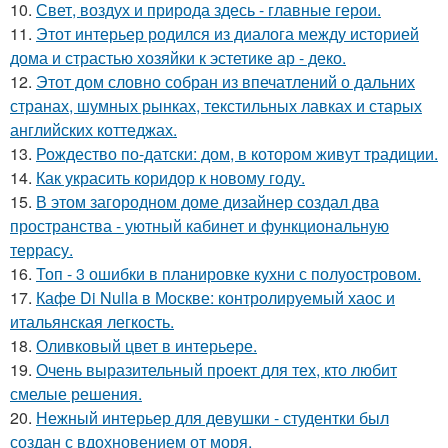
10.
Свет, воздух и природа здесь - главные герои.
11.
Этот интерьер родился из диалога между историей
дома и страстью хозяйки к эстетике ар - деко.
12.
Этот дом словно собран из впечатлений о дальних
странах, шумных рынках, текстильных лавках и старых
английских коттеджах.
13.
Рождество по-датски: дом, в котором живут традиции.
14.
Как украсить коридор к новому году.
15.
В этом загородном доме дизайнер создал два
пространства - уютный кабинет и функциональную
террасу.
16.
Топ - 3 ошибки в планировке кухни с полуостровом.
17.
Кафе Di Nulla в Москве: контролируемый хаос и
итальянская легкость.
18.
Оливковый цвет в интерьере.
19.
Очень выразительный проект для тех, кто любит
смелые решения.
20.
Нежный интерьер для девушки - студентки был
создан с вдохновением от моря.