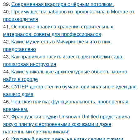
39.
Современная квартира с чёрным потолком.
40.
Преимущества заборов из профнастила в Москве от
производителя
41.
Основные правила хранения строительных
материалов: советы для профессионалов
42.
Какие музеи есть в Мичуринске и что в них
представлено
43.
Как правильно гасить известь для побелки сада:
пошаговая инструкция
44.
Какие уникальные архитектурные объекты можно
найти в городе
45.
СУПЕР декор стен из бумаги: оригинальные идеи для
вашего дома
46.
Чешская плитка: функциональность, проверенная
временем.
47.
Французская студия Unknown Untitled представила
яркую плитку с встроенными крючками и даже
настенными светильниками!
48.
Красивый декор: цветы на нитях своими руками