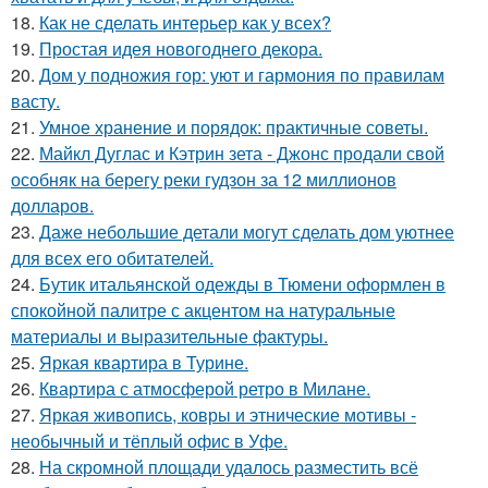
18.
Как не сделать интерьер как у всех?
19.
Простая идея новогоднего декора.
20.
Дом у подножия гор: уют и гармония по правилам
васту.
21.
Умное хранение и порядок: практичные советы.
22.
Майкл Дуглас и Кэтрин зета - Джонс продали свой
особняк на берегу реки гудзон за 12 миллионов
долларов.
23.
Даже небольшие детали могут сделать дом уютнее
для всех его обитателей.
24.
Бутик итальянской одежды в Тюмени оформлен в
спокойной палитре с акцентом на натуральные
материалы и выразительные фактуры.
25.
Яркая квартира в Турине.
26.
Квартира с атмосферой ретро в Милане.
27.
Яркая живопись, ковры и этнические мотивы -
необычный и тёплый офис в Уфе.
28.
На скромной площади удалось разместить всё