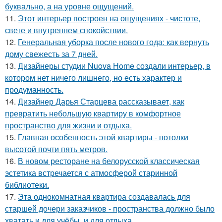
буквально, а на уровне ощущений.
11.
Этот интерьер построен на ощущениях - чистоте,
свете и внутреннем спокойствии.
12.
Генеральная уборка после нового года: как вернуть
дому свежесть за 7 дней.
13.
Дизайнеры студии Nuova Home создали интерьер, в
котором нет ничего лишнего, но есть характер и
продуманность.
14.
Дизайнер Дарья Старцева рассказывает, как
превратить небольшую квартиру в комфортное
пространство для жизни и отдыха.
15.
Главная особенность этой квартиры - потолки
высотой почти пять метров.
16.
В новом ресторане на белорусской классическая
эстетика встречается с атмосферой старинной
библиотеки.
17.
Эта однокомнатная квартира создавалась для
старшей дочери заказчиков - пространства должно было
хватать и для учёбы, и для отдыха.