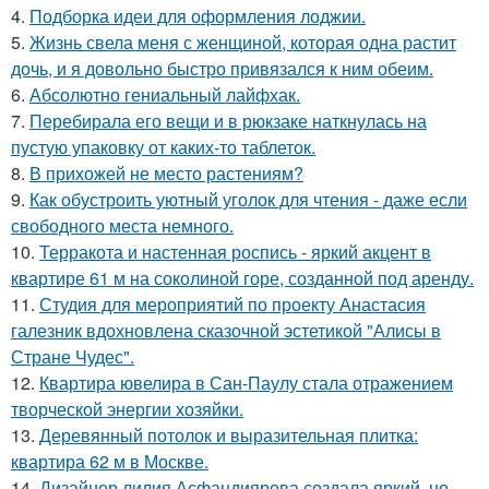
4.
Подборка идеи для оформления лоджии.
5.
Жизнь свела меня с женщиной, которая одна растит
дочь, и я довольно быстро привязался к ним обеим.
6.
Абсолютно гениальный лайфхак.
7.
Перебирала его вещи и в рюкзаке наткнулась на
пустую упаковку от каких-то таблеток.
8.
В прихожей не место растениям?
9.
Как обустроить уютный уголок для чтения - даже если
свободного места немного.
10.
Терракота и настенная роспись - яркий акцент в
квартире 61 м на соколиной горе, созданной под аренду.
11.
Студия для мероприятий по проекту Анастасия
галезник вдохновлена сказочной эстетикой "Алисы в
Стране Чудес".
12.
Квартира ювелира в Сан-Паулу стала отражением
творческой энергии хозяйки.
13.
Деревянный потолок и выразительная плитка:
квартира 62 м в Москве.
14.
Дизайнер лилия Асфандиярова создала яркий, но