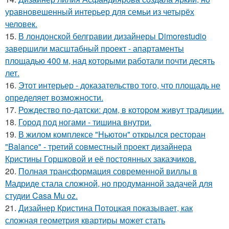
уравновешенный интерьер для семьи из четырёх
человек.
15.
В лондонской белгравии дизайнеры Dimorestudio
завершили масштабный проект - апартаменты
площадью 400 м, над которыми работали почти десять
лет.
16.
Этот интерьер - доказательство того, что площадь не
определяет возможности.
17.
Рождество по-датски: дом, в котором живут традиции.
18.
Город под ногами - тишина внутри.
19.
В жилом комплексе "Ньютон" открылся ресторан
"Balance" - третий совместный проект дизайнера
Кристины Горшковой и её постоянных заказчиков.
20.
Полная трансформация современной виллы в
Мадриде стала сложной, но продуманной задачей для
студии Casa Mu oz.
21.
Дизайнер Кристина Потоцкая показывает, как
сложная геометрия квартиры может стать