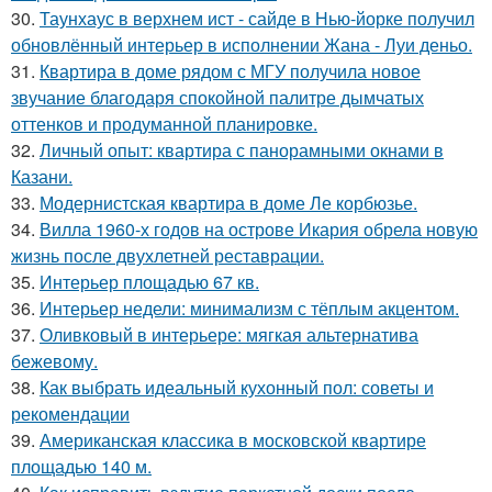
30.
Таунхаус в верхнем ист - сайде в Нью-йорке получил
обновлённый интерьер в исполнении Жана - Луи деньо.
31.
Квартира в доме рядом с МГУ получила новое
звучание благодаря спокойной палитре дымчатых
оттенков и продуманной планировке.
32.
Личный опыт: квартира с панорамными окнами в
Казани.
33.
Модернистская квартира в доме Ле корбюзье.
34.
Вилла 1960-х годов на острове Икария обрела новую
жизнь после двухлетней реставрации.
35.
Интерьер площадью 67 кв.
36.
Интерьер недели: минимализм с тёплым акцентом.
37.
Оливковый в интерьере: мягкая альтернатива
бежевому.
38.
Как выбрать идеальный кухонный пол: советы и
рекомендации
39.
Американская классика в московской квартире
площадью 140 м.