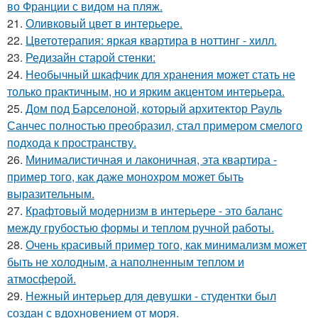
во Франции с видом на пляж.
21.
Оливковый цвет в интерьере.
22.
Цветотерапия: яркая квартира в ноттинг - хилл.
23.
Редизайн старой стенки:
24.
Необычный шкафчик для хранения может стать не
только практичным, но и ярким акцентом интерьера.
25.
Дом под Барселоной, который архитектор Рауль
Санчес полностью преобразил, стал примером смелого
подхода к пространству.
26.
Минималистичная и лаконичная, эта квартира -
пример того, как даже монохром может быть
выразительным.
27.
Крафтовый модернизм в интерьере - это баланс
между грубостью формы и теплом ручной работы.
28.
Очень красивый пример того, как минимализм может
быть не холодным, а наполненным теплом и
атмосферой.
29.
Нежный интерьер для девушки - студентки был
создан с вдохновением от моря.