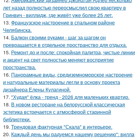
12.
Американский дизайнер Джонатан Адлер несколько
лет назад полностью переосмыслил свою квартиру в
Гринвич - виллидж, где живёт уже более 25 лет.
13.
Французское настроение в спальном районе
Челябинска.
14.
Балкон своими руками - шаг за шагом он
превращается в отдельное пространство для отдыха.
15.
Ремонт до и после: спокойная палитра, чистые линии
и акцент на свет полностью меняют восприятие
пространства.
16.
Панорамные виды, средиземноморское настроение
и натуральные материалы легли в основу проекта
дизайнера Елены Кулагиной.
17.
"Худая" ёлка - тренд - 2026 для маленьких квартир.
18.
В новом ресторане на белорусской классическая
эстетика встречается с атмосферой старинной
библиотеки.
19.
Трендовая фактурная "Скала" в интерьере.
20.
Каждый день мы радуемся нашему решению": вилла