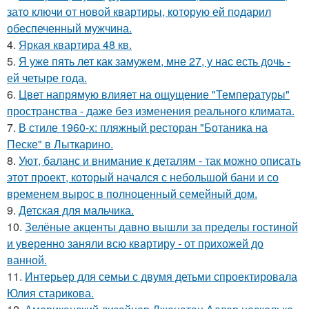
зато ключи от новой квартиры, которую ей подарил
обеспеченный мужчина.
4.
Яркая квартира 48 кв.
5.
Я уже пять лет как замужем, мне 27, у нас есть дочь -
ей четыре года.
6.
Цвет напрямую влияет на ощущение "Температуры"
пространства - даже без изменения реального климата.
7.
В стиле 1960-х: пляжный ресторан "Ботаника на
Песке" в Лыткарино.
8.
Уют, баланс и внимание к деталям - так можно описать
этот проект, который начался с небольшой бани и со
временем вырос в полноценный семейный дом.
9.
Детская для мальчика.
10.
Зелёные акценты давно вышли за пределы гостиной
и уверенно заняли всю квартиру - от прихожей до
ванной.
11.
Интерьер для семьи с двумя детьми спроектировала
Юлия старикова.