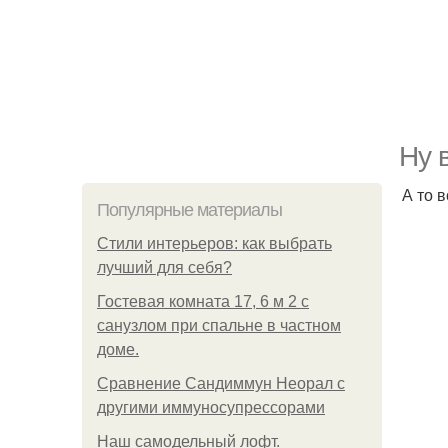
Ну 
А то 
Популярные материалы
Стили интерьеров: как выбрать
лучший для себя?
Гостевая комната 17, 6 м 2 с
санузлом при спальне в частном
доме.
Сравнение Сандиммун Неорал с
другими иммуносупрессорами
Наш самодельный лофт.