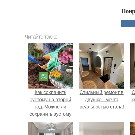
Понр
Читайте также
Как сохранить
Стильный ремонт в
О
эустому на второй
двушке - мечта
к
год. Можно ли
реальностью стала!
сохранить эустому
на второй год?
Когда она цветет?