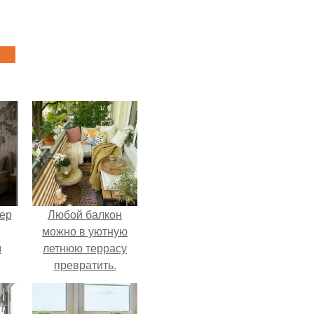
ер
Любой балкон
можно в уютную
м
летнюю террасу
превратить.