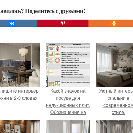
авилось? Поделитесь с друзьями!
пишите интерьер
Какой значок на
Уютный интерь
ухни в 2-3 словах.
посуде для
спальни в
индукционных плит.
современно
Обозначения на
стиле.
посуде и их
расшифровка