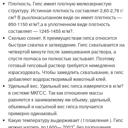
Плотность. Гипс имеет плотную мелкозернистую
структуру. Истинная плотность составляет 2,60-2,76 г/
см? В рыхлонасыпанном виде он имеет плотность —
850-1150 кг/м?,а в уплотненном виде плотность
составляет — 1245-1455 кг/м?.
Сколько сохнет. К преимуществам гипса относится
быстрая схватка и затвердение. Гипс схватывается на
четвертой минуте после замешивания раствора, а
спустя полчаса он полностью застывает. Поэтому
готовый гипсовый раствор требуется немедленно
израсходовать. Чтобы замедлить схватывание, в гипс
добавляют водорастворимый животный клей.
Удельный вес. Удельный вес гипса измеряется в кг/м?
в системе МКГСС. Так как отношение массы
равняется к занимаемому им объему, удельный,
объемный и насыпной вес гипса получается
примерно одинаковый.
Какую температуру выдерживает ( t плавления ). Гипс
можно нагреть до t 600— 700°С без разрушения.