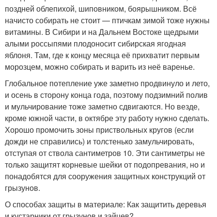
поздней облепихой, шиповником, боярышником. Всё
начисто собирать не стоит — птичкам зимой тоже нужны
витамины. В Сибири и на Дальнем Востоке щедрыми
алыми россыпями плодоносит сибирская ягодная
яблоня. Там, где к концу месяца её прихватит первым
морозцем, можно собирать и варить из неё варенье.
Глобальное потепление уже заметно продвинуло и лето,
и осень в сторону конца года, поэтому подзимний полив
и мульчирование тоже заметно сдвигаются. Но везде,
кроме южной части, в октябре эту работу нужно сделать.
Хорошо промочить зоны приствольных кругов (если
дожди не справились) и толстенько замульчировать,
отступая от ствола сантиметров 10. Эти сантиметры не
только защитят корневые шейки от подопревания, но и
понадобятся для сооружения защитных конструкций от
грызунов.
О способах защиты в материале: Как защитить деревья
и кустарники от грызунов и зайцев?