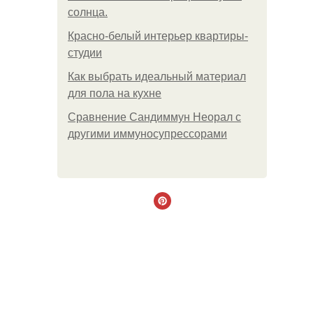
солнца.
Красно-белый интерьер квартиры-
студии
Как выбрать идеальный материал
для пола на кухне
Сравнение Сандиммун Неорал с
другими иммуносупрессорами