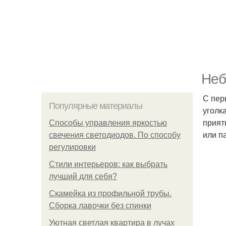
Неб
С пер
Популярные материалы
уголк
прият
Способы управления яркостью
или п
свечения светодиодов. По способу
регулировки
Стили интерьеров: как выбрать
лучший для себя?
Скамейка из профильной трубы.
Сборка лавочки без спинки
Уютная светлая квартира в лучах