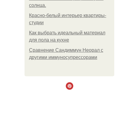
солнца.
Красно-белый интерьер квартиры-
студии
Как выбрать идеальный материал
для пола на кухне
Сравнение Сандиммун Неорал с
другими иммуносупрессорами