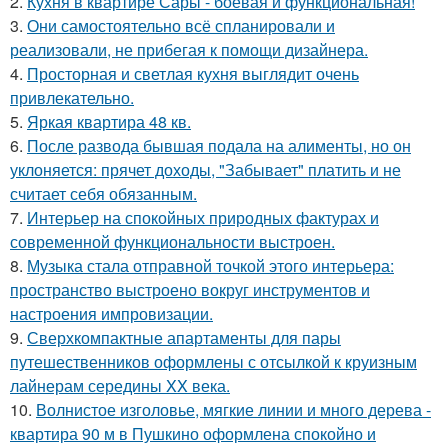
2.
Кухня в квартире Сары - боевая и функциональная!
3.
Они самостоятельно всё спланировали и
реализовали, не прибегая к помощи дизайнера.
4.
Просторная и светлая кухня выглядит очень
привлекательно.
5.
Яркая квартира 48 кв.
6.
После развода бывшая подала на алименты, но он
уклоняется: прячет доходы, "Забывает" платить и не
считает себя обязанным.
7.
Интерьер на спокойных природных фактурах и
современной функциональности выстроен.
8.
Музыка стала отправной точкой этого интерьера:
пространство выстроено вокруг инструментов и
настроения импровизации.
9.
Сверхкомпактные апартаменты для пары
путешественников оформлены с отсылкой к круизным
лайнерам середины XX века.
10.
Волнистое изголовье, мягкие линии и много дерева -
квартира 90 м в Пушкино оформлена спокойно и