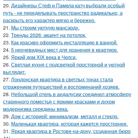
20.
Дизайнеры Стеф и Памела катч выбрали особый
путь - не переделывать пространство радикально, а
раскрыть его характер мягко и бережно.
21.
Мы строим уютную мансарду.
22.
Тренды 2026: акцент на потолок.
23.
Как красиво оформить инсталляцию в ванной.
24.
5 неочевидных мест для хранения в квартире.
25.
Яркий дом XIX века в Челси.
26.
Светлая кухня с подсветкой просторной и уютной
выглядит.
27.
Лондонская квартира в светлых тонах стала
отражением путешествий и воспоминаний хозяев.
28.
Небольшой отель в андалусии соединил атмосферу
старинного поместья с яркими красками и духом
модернизма середины века.
29.
Дом с историей: минимализм, металл и стекло.
30.
Маленькая квартира, которая кажется просторнее.
31.
Яркая квартира в Ростове-на-дону, созданная бюро