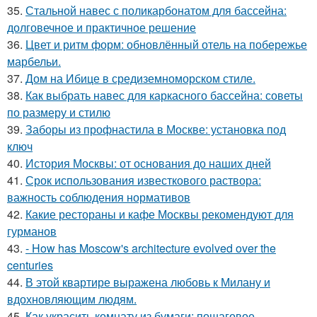
35.
Стальной навес с поликарбонатом для бассейна:
долговечное и практичное решение
36.
Цвет и ритм форм: обновлённый отель на побережье
марбельи.
37.
Дом на Ибице в средиземноморском стиле.
38.
Как выбрать навес для каркасного бассейна: советы
по размеру и стилю
39.
Заборы из профнастила в Москве: установка под
ключ
40.
История Москвы: от основания до наших дней
41.
Срок использования известкового раствора:
важность соблюдения нормативов
42.
Какие рестораны и кафе Москвы рекомендуют для
гурманов
43.
- How has Moscow's architecture evolved over the
centuries
44.
В этой квартире выражена любовь к Милану и
вдохновляющим людям.
45.
Как украсить комнату из бумаги: пошаговое