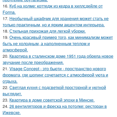
16.
Куб на холме: коттедж из кедра в хиллсдейле от
Forma.
17.
Необычный шкафчик для хранения может стать не
только практичным, но и ярким акцентом интерьера.
18.
Стильная прихожая для легкой уборки.
19.
Очень красивый пример того, как минимализм может
быть не холодным, а наполненным теплом и
атмосферой.
20.
Квартира в сталинском доме 1951 года обрела новое
звучание после преображения.
21.
Visage Concept - это бьюти - пространство нового
формата, где шопинг сочетается с атмосферой уюта и
отдыха.
22.
Светлая кухня с подсветкой просторной и уютной
выглядит.
23.
Квартира в доме советской эпохи в Минске.
24.
26 вентиляторов и фреска на потолке: ресторан в
Ижевске.