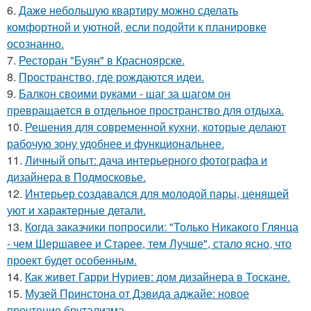
6.
Даже небольшую квартиру можно сделать
комфортной и уютной, если подойти к планировке
осознанно.
7.
Ресторан "Буян" в Красноярске.
8.
Пространство, где рождаются идеи.
9.
Балкон своими руками - шаг за шагом он
превращается в отдельное пространство для отдыха.
10.
Решения для современной кухни, которые делают
рабочую зону удобнее и функциональнее.
11.
Личный опыт: дача интерьерного фотографа и
дизайнера в Подмосковье.
12.
Интерьер создавался для молодой пары, ценящей
уют и характерные детали.
13.
Когда заказчики попросили: "Только Никакого Глянца
- чем Шершавее и Старее, тем Лучше", стало ясно, что
проект будет особенным.
14.
Как живет Гарри Нуриев: дом дизайнера в Тоскане.
15.
Музей Принстона от Дэвида аджайе: новое
прочтение брутализма.