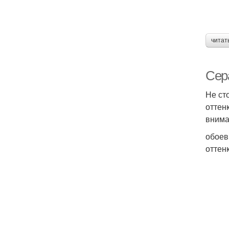
читат
Сер
Не ст
оттен
внима
обоев
оттен