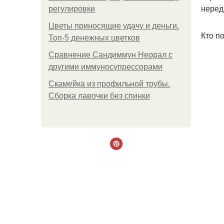
неред
регулировки
Цветы приносящие удачу и деньги.
Кто п
Топ-5 денежных цветков
Сравнение Сандиммун Неорал с
другими иммуносупрессорами
Скамейка из профильной трубы.
Сборка лавочки без спинки