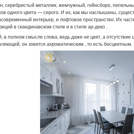
н, серебристый металлик, жемчужный, гейнсборо, пепель
ков одного цвета — серого. И их, как мы наслышаны, сущест
асовременный интерьер, и лофтовое пространство. Их част
зиций в скандинавском стиле и в стиле ар-деко .
, в полном смысле слова, ведь даже не цвет, а отсутствие ц
вляющей, он зовется ахроматическим , то есть бесцветным.