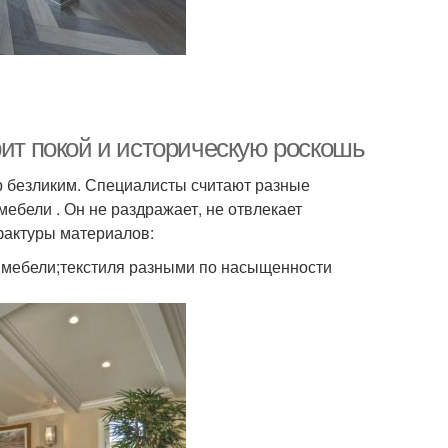
рит покой и историческую роскошь
ер безликим. Специалисты считают разные
ебели . Он не раздражает, не отвлекает
фактуры материалов:
и мебели;текстиля разными по насыщенности