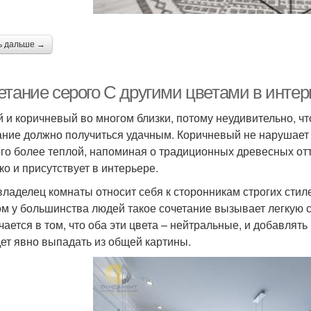
ь дальше →
етание серого С другими цветами в интер
 и коричневый во многом близки, потому неудивительно, ч
ание должно получиться удачным. Коричневый не нарушает 
го более теплой, напоминая о традиционных древесных отт
ко и присутствует в интерьере.
владелец комнаты относит себя к сторонникам строгих стил
ом у большинства людей такое сочетание вызывает легкую 
чается в том, что оба эти цвета – нейтральные, и добавлять 
дет явно выпадать из общей картины.