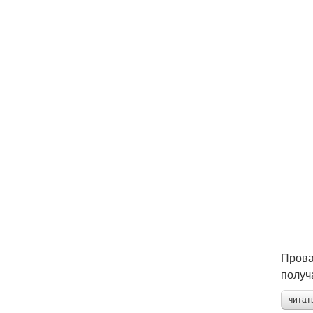
Прова
получ
читат