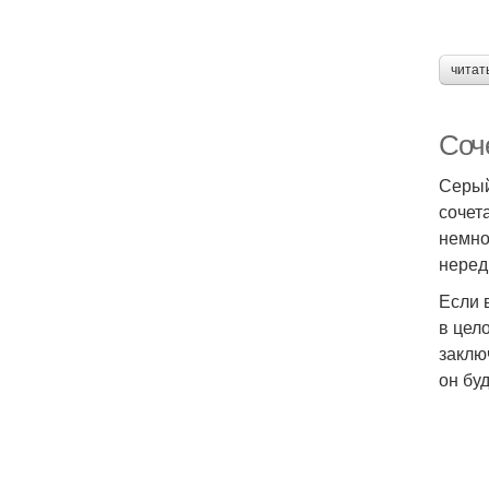
читат
Соч
Серый
сочет
немно
неред
Если 
в цел
заклю
он бу