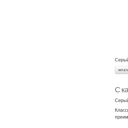
Серый
читат
С к
Серый
Класс
преим