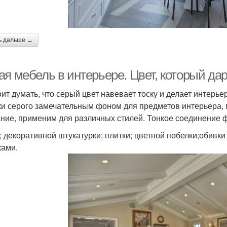
ь дальше →
ая мебель в интерьере. Цвет, который да
оит думать, что серый цвет навевает тоску и делает интерь
ки серого замечательным фоном для предметов интерьера, м
ние, применим для различных стилей. Тонкое соединение 
; декоративной штукатурки; плитки; цветной побелки;обивк
ками.