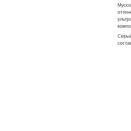
Муссо
оттен
ультр
компо
Серый
соста