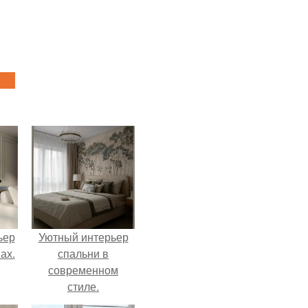
ьер
Уютный интерьер
ах.
спальни в
современном
стиле.