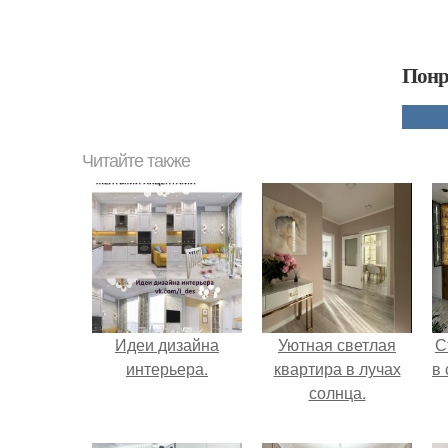
Понр
Читайте также
Идеи дизайна
Уютная светлая
С
интерьера.
квартира в лучах
в
солнца.