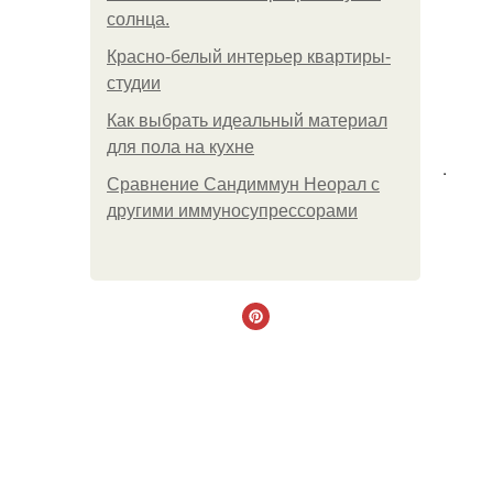
солнца.
Красно-белый интерьер квартиры-
студии
Как выбрать идеальный материал
для пола на кухне
.
Сравнение Сандиммун Неорал с
другими иммуносупрессорами