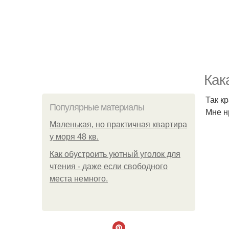
Как
Так к
Популярные материалы
Мне н
Маленькая, но практичная квартира
у моря 48 кв.
Как обустроить уютный уголок для
чтения - даже если свободного
места немного.