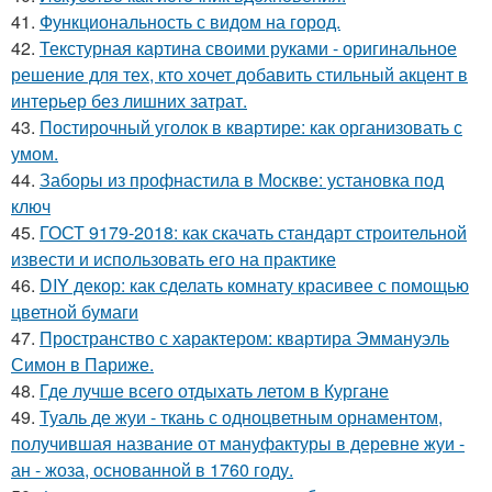
41.
Функциональность с видом на город.
42.
Текстурная картина своими руками - оригинальное
решение для тех, кто хочет добавить стильный акцент в
интерьер без лишних затрат.
43.
Постирочный уголок в квартире: как организовать с
умом.
44.
Заборы из профнастила в Москве: установка под
ключ
45.
ГОСТ 9179-2018: как скачать стандарт строительной
извести и использовать его на практике
46.
DIY декор: как сделать комнату красивее с помощью
цветной бумаги
47.
Пространство с характером: квартира Эммануэль
Симон в Париже.
48.
Где лучше всего отдыхать летом в Кургане
49.
Туаль де жуи - ткань с одноцветным орнаментом,
получившая название от мануфактуры в деревне жуи -
ан - жоза, основанной в 1760 году.