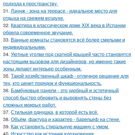
подхода к пространству.
31.
Лаунж - зона на террасе - идеальное место для
отдыха на свежем воздухе.
32.
Квартира в классическом доме XIX века в Испании
обрела современное звучание.
33.
Ванные комнаты становятся всё более смелыми и
индивидуальными.
34.
Уютные уголки под скатной крышей часто становятся
настоящим вызовом для дизайнеров, но именно такие
зоны делают интерьер особенным.
35.
Такой хозяйственный шкаф - отличное решение для
тех, кто ценит порядок и функциональность.
36.
Бамбуковые панели - это удобный и эстетичный
способ быстро обновить и выровнять стены без
сложных мокрых работ.
37.
Стильная однушка, в которой есть всё.
38.
Объём, фактура и характер - барельеф на стене.
39.
Как установить стиральную машину с умом.
40.
Искусство как источник вдохновения.