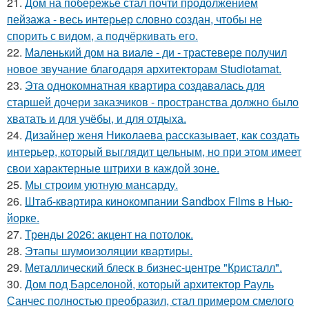
21.
Дом на побережье стал почти продолжением
пейзажа - весь интерьер словно создан, чтобы не
спорить с видом, а подчёркивать его.
22.
Маленький дом на виале - ди - трастевере получил
новое звучание благодаря архитекторам Studiotamat.
23.
Эта однокомнатная квартира создавалась для
старшей дочери заказчиков - пространства должно было
хватать и для учёбы, и для отдыха.
24.
Дизайнер женя Николаева рассказывает, как создать
интерьер, который выглядит цельным, но при этом имеет
свои характерные штрихи в каждой зоне.
25.
Мы строим уютную мансарду.
26.
Штаб-квартира кинокомпании Sandbox Films в Нью-
йорке.
27.
Тренды 2026: акцент на потолок.
28.
Этапы шумоизоляции квартиры.
29.
Металлический блеск в бизнес-центре "Кристалл".
30.
Дом под Барселоной, который архитектор Рауль
Санчес полностью преобразил, стал примером смелого