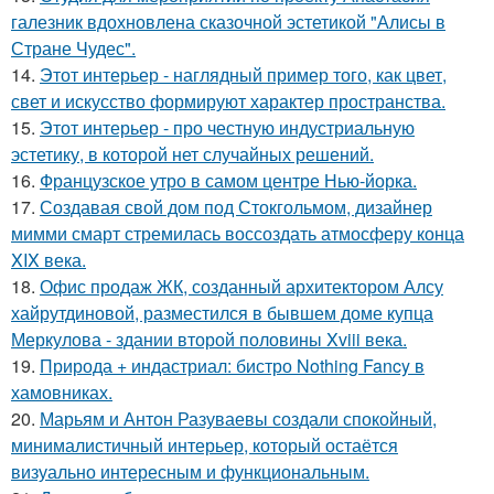
галезник вдохновлена сказочной эстетикой "Алисы в
Стране Чудес".
14.
Этот интерьер - наглядный пример того, как цвет,
свет и искусство формируют характер пространства.
15.
Этот интерьер - про честную индустриальную
эстетику, в которой нет случайных решений.
16.
Французское утро в самом центре Нью-йорка.
17.
Создавая свой дом под Стокгольмом, дизайнер
мимми смарт стремилась воссоздать атмосферу конца
XIX века.
18.
Офис продаж ЖК, созданный архитектором Алсу
хайрутдиновой, разместился в бывшем доме купца
Меркулова - здании второй половины Xviii века.
19.
Природа + индастриал: бистро Nothing Fancy в
хамовниках.
20.
Марьям и Антон Разуваевы создали спокойный,
минималистичный интерьер, который остаётся
визуально интересным и функциональным.