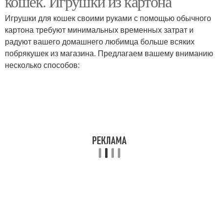
кошек. Игрушки из картона
Игрушки для кошек своими руками с помощью обычного
картона требуют минимальных временных затрат и
Игрушка из
радуют вашего домашнего любимца больше всяких
Игрушка из футболки
гофрокартона
побрякушек из магазина. Предлагаем вашему вниманию
несколько способов:
Игрушки для кошек
Мягкая игрушка
Игрушка для кота