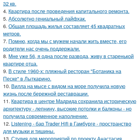
32 кв.
4.
Квартира после проведения капитального ремонта.
5.
Абсолютно гениальный лайфхак.
6.
Общая площадь жилья составляет 45 квадратных
метров.
7.
Помню, когда мы с мужем начали жить вместе, его
родители нас очень поддержали.
8.
Мне уже 56, я одна после развода, живу в старенькой
квартире отца.
9.
В стиле 1960-х: пляжный ресторан "Ботаника на
Песке" в Лыткарино.
10.
Вилла на мысе с видом на море получила новую
жизнь после бережной реставрации.
11.
Квартира в центре Мадрида сохранила историческую
архитектуру - лепнину, высокие потолки и балконы - но
получила современное наполнение.
12.
Listening - бар Trader Hifi в Гамбурге - пространство
для музыки и тишины.
13.
Студия для мероприятий по проекту Анастасия