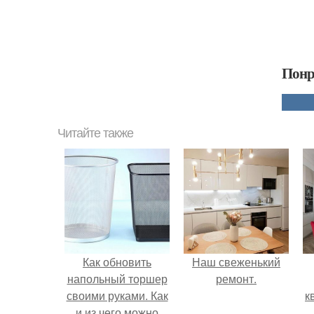
Понр
Читайте также
Как обновить
Наш свеженький
напольный торшер
ремонт.
своими руками. Как
к
и из чего можно