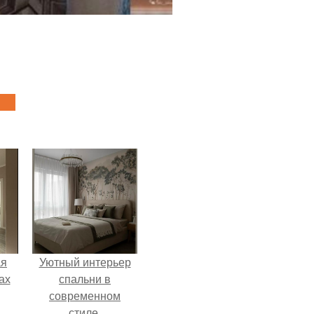
ая
Уютный интерьер
ах
спальни в
современном
стиле.