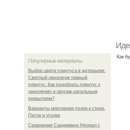
Иде
Как б
Популярные материалы
Выбор цвета плинтуса в интерьере.
Светлый линолеум темный
плинтус. Как подобрать плинтус к
линолеуму и другим напольным
покрытиям?
Варианты крепления полок к стене.
Петли и уголки
Сравнение Сандиммун Неорал с