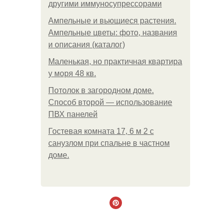
другими иммуносупрессорами
Ампельные и вьющиеся растения.
Ампельные цветы: фото, названия
и описания (каталог)
Маленькая, но практичная квартира
у моря 48 кв.
Потолок в загородном доме.
Способ второй — использование
ПВХ панелей
Гостевая комната 17, 6 м 2 с
санузлом при спальне в частном
доме.