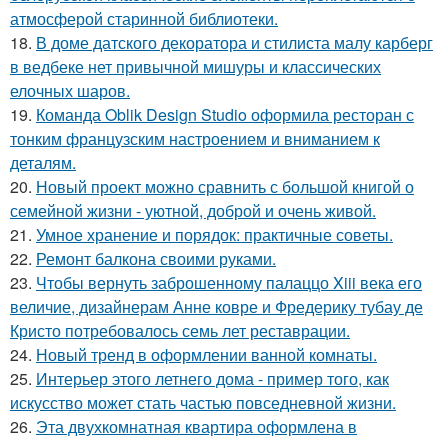
атмосферой старинной библиотеки.
18.
В доме датского декоратора и стилиста малу карберг
в ведбеке нет привычной мишуры и классических
елочных шаров.
19.
Команда Oblik Design Studio оформила ресторан с
тонким французским настроением и вниманием к
деталям.
20.
Новый проект можно сравнить с большой книгой о
семейной жизни - уютной, доброй и очень живой.
21.
Умное хранение и порядок: практичные советы.
22.
Ремонт балкона своими руками.
23.
Чтобы вернуть заброшенному палаццо Xiii века его
величие, дизайнерам Анне ковре и Фредерику тубау де
Кристо потребовалось семь лет реставрации.
24.
Новый тренд в оформлении ванной комнаты.
25.
Интерьер этого летнего дома - пример того, как
искусство может стать частью повседневной жизни.
26.
Эта двухкомнатная квартира оформлена в