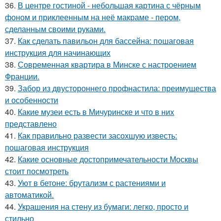
36.
В центре гостиной - небольшая картина с чёрным
фоном и приклеенным на неё макраме - пером,
сделанным своими руками.
37.
Как сделать павильон для бассейна: пошаговая
инструкция для начинающих
38.
Современная квартира в Минске с настроением
Франции.
39.
Забор из двустороннего профнастила: преимущества
и особенности
40.
Какие музеи есть в Мичуринске и что в них
представлено
41.
Как правильно развести засохшую известь:
пошаговая инструкция
42.
Какие основные достопримечательности Москвы
стоит посмотреть
43.
Уют в бетоне: брутализм с растениями и
автоматикой.
44.
Украшения на стену из бумаги: легко, просто и
стильно