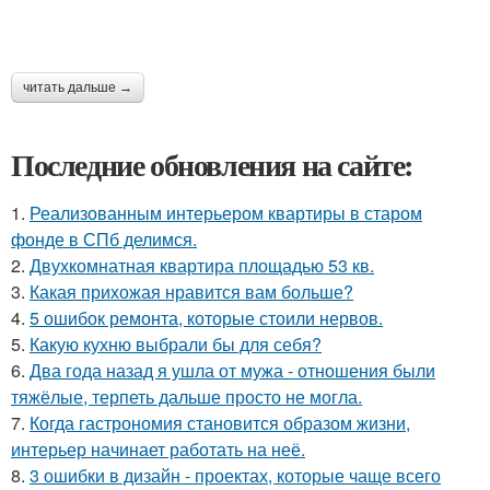
читать дальше →
Последние обновления на сайте:
1.
Реализованным интерьером квартиры в старом
фонде в СПб делимся.
2.
Двухкомнатная квартира площадью 53 кв.
3.
Какая прихожая нравится вам больше?
4.
5 ошибок ремонта, которые стоили нервов.
5.
Какую кухню выбрали бы для себя?
6.
Два года назад я ушла от мужа - отношения были
тяжёлые, терпеть дальше просто не могла.
7.
Когда гастрономия становится образом жизни,
интерьер начинает работать на неё.
8.
3 ошибки в дизайн - проектах, которые чаще всего