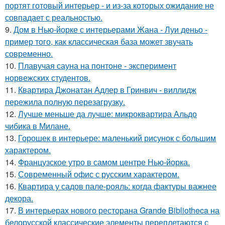
портят готовый интерьер - и из-за которых ожидание не
совпадает с реальностью.
9.
Дом в Нью-йорке с интерьерами Жана - Луи деньо -
пример того, как классическая база может звучать
современно.
10.
Плавучая сауна на понтоне - эксперимент
норвежских студентов.
11.
Квартира Джонатан Адлер в Гринвич - виллидж
пережила полную перезагрузку.
12.
Лучше меньше да лучше: микроквартира Альдо
чибика в Милане.
13.
Горошек в интерьере: маленький рисунок с большим
характером.
14.
Французское утро в самом центре Нью-йорка.
15.
Современный офис с русским характером.
16.
Квартира у садов пале-рояль: когда фактуры важнее
декора.
17.
В интерьерах нового ресторана Grande Bibliotheca на
белорусской классические элементы переплетаются с