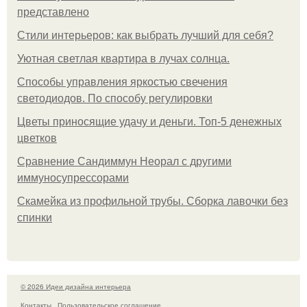
представлено
Стили интерьеров: как выбрать лучший для себя?
Уютная светлая квартира в лучах солнца.
Способы управления яркостью свечения
светодиодов. По способу регулировки
Цветы приносящие удачу и деньги. Топ-5 денежных
цветков
Сравнение Сандиммун Неорал с другими
иммуносупрессорами
Скамейка из профильной трубы. Сборка лавочки без
спинки
© 2026 Идеи дизайна интерьера
Контакты
Пользовательское соглашение