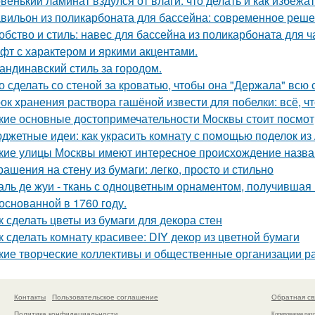
венький ламинат вздулся от влаги: что делать и как избежа
вильон из поликарбоната для бассейна: современное реше
обство и стиль: навес для бассейна из поликарбоната для ч
фт с характером и яркими акцентами.
андинавский стиль за городом.
о сделать со стеной за кроватью, чтобы она "Держала" всю 
ок хранения раствора гашёной извести для побелки: всё, чт
кие основные достопримечательности Москвы стоит посмот
джетные идеи: как украсить комнату с помощью поделок из
кие улицы Москвы имеют интересное происхождение назв
рашения на стену из бумаги: легко, просто и стильно
аль де жуи - ткань с одноцветным орнаментом, получившая 
 основанной в 1760 году.
к сделать цветы из бумаги для декора стен
к сделать комнату красивее: DIY декор из цветной бумаги
кие творческие коллективы и общественные организации р
Контакты
Пользовательское соглашение
Обратная св
Политика конфидециальности
Копирование раз