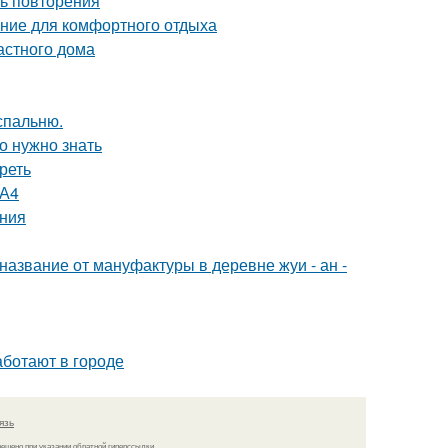
ть повторения
ние для комфортного отдыха
астного дома
спальню.
о нужно знать
реть
 А4
ания
название от мануфактуры в деревне жуи - ан -
аботают в городе
язь
решено при указании обратной гиперссылки.