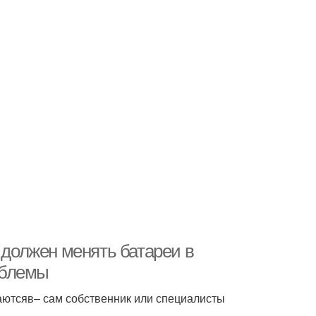
 должен менять батареи в
облемы
аютсяв– сам собственник или специалисты