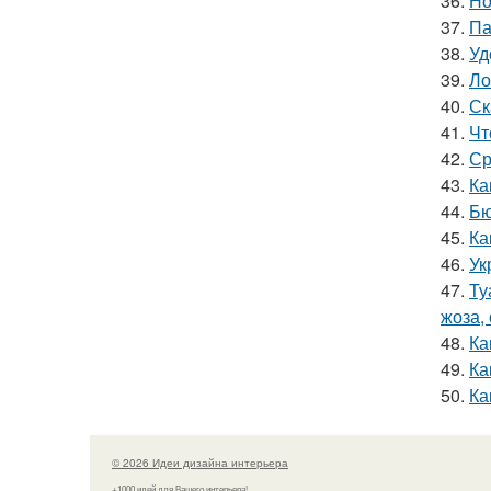
36.
Но
37.
Па
38.
Уд
39.
Ло
40.
Ск
41.
Чт
42.
Ср
43.
Ка
44.
Бю
45.
Ка
46.
Ук
47.
Ту
жоза,
48.
Ка
49.
Ка
50.
Ка
© 2026 Идеи дизайна интерьера
+1000 идей для Вашего интерьера!