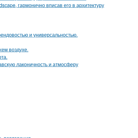
scape, гармонично вписав его в архитектуру
 трендовостью и универсальностью.
жем воздухе.
та.
авскую лаконичность и атмосферу