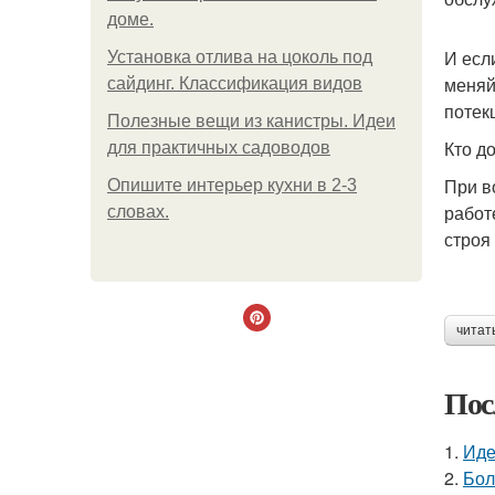
доме.
И есл
Установка отлива на цоколь под
меняй
сайдинг. Классификация видов
потек
Полезные вещи из канистры. Идеи
Кто д
для практичных садоводов
При в
Опишите интерьер кухни в 2-3
работ
словах.
строя
читат
Пос
1.
Иде
2.
Бол