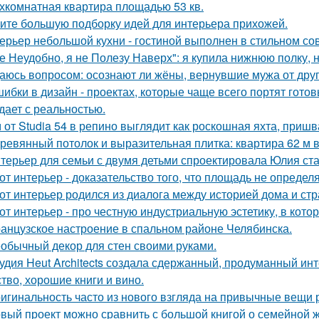
хкомнатная квартира площадью 53 кв.
ите большую подборку идей для интерьера прихожей.
ерьер небольшой кухни - гостиной выполнен в стильном со
е Неудобно, я не Полезу Наверх": я купила нижнюю полку, н
аюсь вопросом: осознают ли жёны, вернувшие мужа от друго
шибки в дизайн - проектах, которые чаще всего портят готов
дает с реальностью.
 от Studia 54 в репино выглядит как роскошная яхта, приш
ревянный потолок и выразительная плитка: квартира 62 м в
терьер для семьи с двумя детьми спроектировала Юлия ста
от интерьер - доказательство того, что площадь не определ
от интерьер родился из диалога между историей дома и страс
от интерьер - про честную индустриальную эстетику, в кото
анцузское настроение в спальном районе Челябинска.
обычный декор для стен своими руками.
удия Heut Architects создала сдержанный, продуманный ин
ство, хорошие книги и вино.
игинальность часто из нового взгляда на привычные вещи 
вый проект можно сравнить с большой книгой о семейной жи