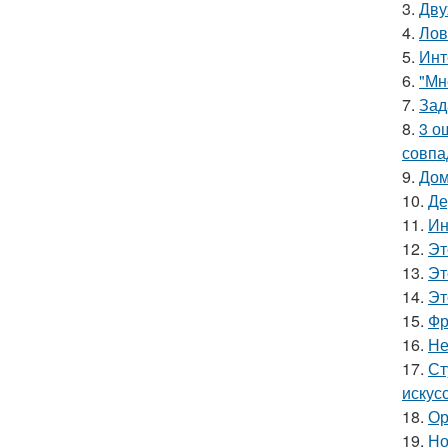
3.
Дву
4.
Лов
5.
Инт
6.
"Мн
7.
Зад
8.
3 о
совпа
9.
Дом
10.
Де
11.
Ин
12.
Эт
13.
Эт
14.
Эт
15.
Фр
16.
Не
17.
Ст
искус
18.
Ор
19.
Но