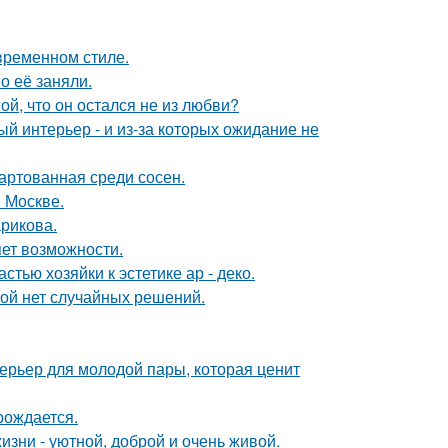
временном стиле.
о её заняли.
й, что он остался не из любви?
ый интерьер - и из-за которых ожидание не
вартованная среди сосен.
 Москве.
рикова.
яет возможности.
тью хозяйки к эстетике ар - деко.
рой нет случайных решений.
терьер для молодой пары, которая ценит
рождается.
зни - уютной, доброй и очень живой.