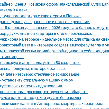
зайнер Ксения Новикова оформила флагманский бутик Land
начала ХХ века.
д куполом: квартира с характером в Париже.
ран под ванную: практичное и стильное решение.
п - 5 оттенков для спальни в 2026 году - это баланс между
зор двухкомнатной квартиры в стиле неоклассика.
унж - зона на террасе - идеальное место для отдыха на све
рракотовый цвет в интерьере создаёт атмосферу тепла и ую
м творческой семьи на майорке объединяет в себе скандин
земноморья.
ет, воздух и антресоль: уют на 50 квадратах.
ильная однушка, в которой есть всё.
ея для интерьера: стеклянное зонирование.
к установить стиральную машину с умом.
кусство как источник вдохновения.
нная с окном - роскошь, которую стоит обыграть.
дулся паркет от воды: что делать без замены
тный минимализм в Антверпене: квартира с характером.