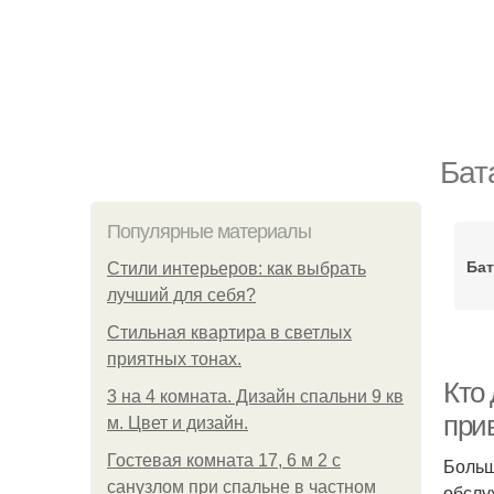
Бат
Популярные материалы
Бат
Стили интерьеров: как выбрать
лучший для себя?
Стильная квартира в светлых
приятных тонах.
Кто 
3 на 4 комната. Дизайн спальни 9 кв
при
м. Цвет и дизайн.
Гостевая комната 17, 6 м 2 с
Больш
санузлом при спальне в частном
обслу