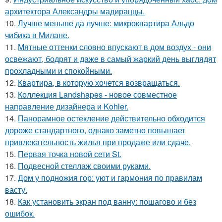
архитектора Александры мадираццы.
10.
Лучше меньше да лучше: микроквартира Альдо
чибика в Милане.
11.
Мятные оттенки словно впускают в дом воздух - они
освежают, бодрят и даже в самый жаркий день выглядят
прохладными и спокойными.
12.
Квартира, в которую хочется возвращаться.
13.
Коллекция Landshapes - новое совместное
направление дизайнера и Kohler.
14.
Панорамное остекление действительно обходится
дороже стандартного, однако заметно повышает
привлекательность жилья при продаже или сдаче.
15.
Первая точка новой сети St.
16.
Подвесной стеллаж своими руками.
17.
Дом у подножия гор: уют и гармония по правилам
васту.
18.
Как установить экран под ванну: пошагово и без
ошибок.