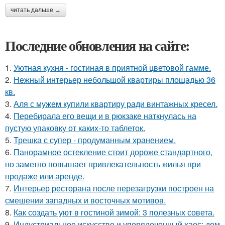
читать дальше →
Последние обновления на сайте:
1.
Уютная кухня - гостиная в приятной цветовой гамме.
2.
Нежный интерьер небольшой квартиры площадью 36
кв.
3.
Аля с мужем купили квартиру ради винтажных кресел.
4.
Перебирала его вещи и в рюкзаке наткнулась на
пустую упаковку от каких-то таблеток.
5.
Трешка с супер - продуманным хранением.
6.
Панорамное остекление стоит дороже стандартного,
но заметно повышает привлекательность жилья при
продаже или аренде.
7.
Интерьер ресторана после перезагрузки построен на
смешении западных и восточных мотивов.
8.
Как создать уют в гостиной зимой: 3 полезных совета.
9.
Индустриальное искусство и упорядоченный хаос: дом