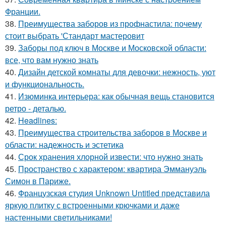
Франции.
38.
Преимущества заборов из профнастила: почему
стоит выбрать 'Стандарт мастеровит
39.
Заборы под ключ в Москве и Московской области:
все, что вам нужно знать
40.
Дизайн детской комнаты для девочки: нежность, уют
и функциональность.
41.
Изюминка интерьера: как обычная вещь становится
ретро - деталью.
42.
Headlines:
43.
Преимущества строительства заборов в Москве и
области: надежность и эстетика
44.
Срок хранения хлорной извести: что нужно знать
45.
Пространство с характером: квартира Эммануэль
Симон в Париже.
46.
Французская студия Unknown Untitled представила
яркую плитку с встроенными крючками и даже
настенными светильниками!