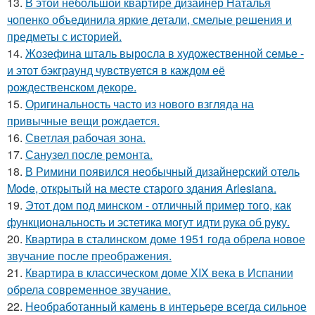
13.
В этой небольшой квартире дизайнер Наталья
чопенко объединила яркие детали, смелые решения и
предметы с историей.
14.
Жозефина шталь выросла в художественной семье -
и этот бэкграунд чувствуется в каждом её
рождественском декоре.
15.
Оригинальность часто из нового взгляда на
привычные вещи рождается.
16.
Светлая рабочая зона.
17.
Санузел после ремонта.
18.
В Римини появился необычный дизайнерский отель
Mode, открытый на месте старого здания Arlesiana.
19.
Этот дом под минском - отличный пример того, как
функциональность и эстетика могут идти рука об руку.
20.
Квартира в сталинском доме 1951 года обрела новое
звучание после преображения.
21.
Квартира в классическом доме XIX века в Испании
обрела современное звучание.
22.
Необработанный камень в интерьере всегда сильное