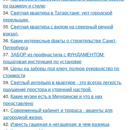
по размеру и стилю
34.
Светлая квартира в Татарстане: уют городской
передышки.
35.
Светлая квартира с видом на северный речной
вокзал.
36.
Какие интересные факты о строительстве Санкт-
Петербурга
37.
ЗАБОР из профнастила с ФУНДАМЕНТОМ:
пошаговая инструкция по установке
38.
Цены на заборы под ключ: полное руководство по
стоимости
39.
Светлый интерьер в квартире - это всегда легкость,
ощущение простора и утренний настрой.
40.
Какие музеи есть в Мичуринске и что в них
представлено
41.
Современный кабинет и терраса - акценты для
загородной жизни.
42.
Известь гашеная и негашеная: в чем разница