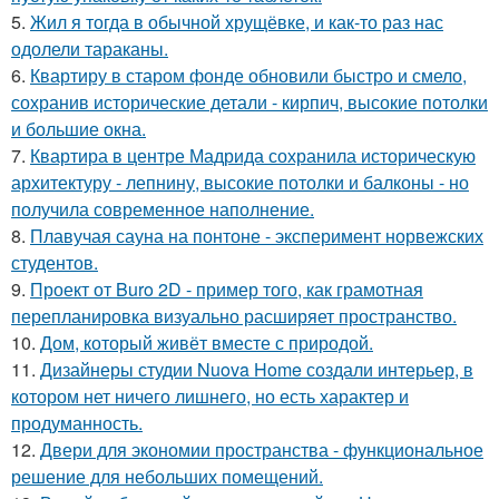
5.
Жил я тогда в обычной хрущёвке, и как-то раз нас
одолели тараканы.
6.
Квартиру в старом фонде обновили быстро и смело,
сохранив исторические детали - кирпич, высокие потолки
и большие окна.
7.
Квартира в центре Мадрида сохранила историческую
архитектуру - лепнину, высокие потолки и балконы - но
получила современное наполнение.
8.
Плавучая сауна на понтоне - эксперимент норвежских
студентов.
9.
Проект от Buro 2D - пример того, как грамотная
перепланировка визуально расширяет пространство.
10.
Дом, который живёт вместе с природой.
11.
Дизайнеры студии Nuova Home создали интерьер, в
котором нет ничего лишнего, но есть характер и
продуманность.
12.
Двери для экономии пространства - функциональное
решение для небольших помещений.