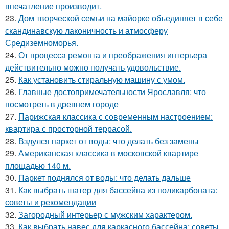
впечатление производит.
23.
Дом творческой семьи на майорке объединяет в себе
скандинавскую лаконичность и атмосферу
Средиземноморья.
24.
От процесса ремонта и преображения интерьера
действительно можно получать удовольствие.
25.
Как установить стиральную машину с умом.
26.
Главные достопримечательности Ярославля: что
посмотреть в древнем городе
27.
Парижская классика с современным настроением:
квартира с просторной террасой.
28.
Вздулся паркет от воды: что делать без замены
29.
Американская классика в московской квартире
площадью 140 м.
30.
Паркет поднялся от воды: что делать дальше
31.
Как выбрать шатер для бассейна из поликарбоната:
советы и рекомендации
32.
Загородный интерьер с мужским характером.
33.
Как выбрать навес для каркасного бассейна: советы