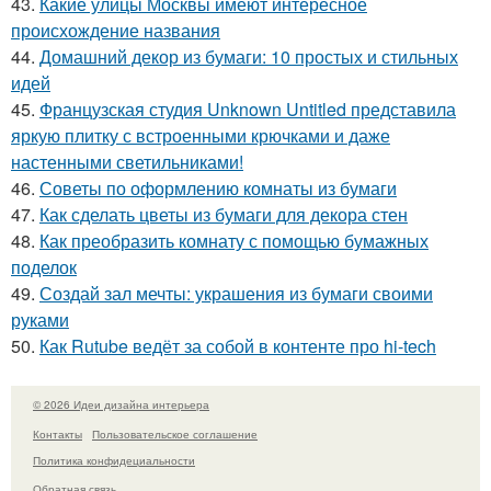
43.
Какие улицы Москвы имеют интересное
происхождение названия
44.
Домашний декор из бумаги: 10 простых и стильных
идей
45.
Французская студия Unknown Untitled представила
яркую плитку с встроенными крючками и даже
настенными светильниками!
46.
Советы по оформлению комнаты из бумаги
47.
Как сделать цветы из бумаги для декора стен
48.
Как преобразить комнату с помощью бумажных
поделок
49.
Создай зал мечты: украшения из бумаги своими
руками
50.
Как Rutube ведёт за собой в контенте про hi-tech
© 2026 Идеи дизайна интерьера
Контакты
Пользовательское соглашение
Политика конфидециальности
Обратная связь