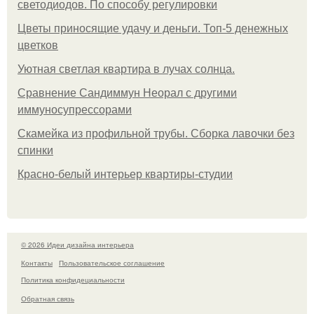
светодиодов. По способу регулировки
Цветы приносящие удачу и деньги. Топ-5 денежных
цветков
Уютная светлая квартира в лучах солнца.
Сравнение Сандиммун Неорал с другими
иммуносупрессорами
Скамейка из профильной трубы. Сборка лавочки без
спинки
Красно-белый интерьер квартиры-студии
© 2026 Идеи дизайна интерьера
Контакты
Пользовательское соглашение
Политика конфидециальности
Обратная связь