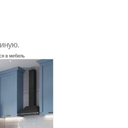
тиную.
ся в мебель