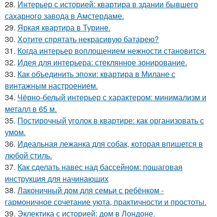
28.
Интерьер с историей: квартира в здании бывшего
сахарного завода в Амстердаме.
29.
Яркая квартира в Турине.
30.
Хотите спрятать некрасивую батарею?
31.
Когда интерьер воплощением нежности становится.
32.
Идея для интерьера: стеклянное зонирование.
33.
Как объединить эпохи: квартира в Милане с
винтажным настроением.
34.
Чёрно-белый интерьер с характером: минимализм и
металл в 65 м.
35.
Постирочный уголок в квартире: как организовать с
умом.
36.
Идеальная лежанка для собак, которая впишется в
любой стиль.
37.
Как сделать навес над бассейном: пошаговая
инструкция для начинающих
38.
Лаконичный дом для семьи с ребёнком -
гармоничное сочетание уюта, практичности и простоты.
39.
Эклектика с историей: дом в Лондоне.