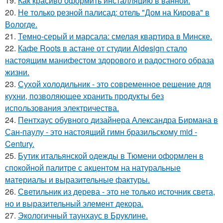
19.
Как красиво оформить инсталляцию в ванной.
20.
Не только резной палисад: отель "Дом на Кирова" в
Вологде.
21.
Темно-серый и марсала: смелая квартира в Минске.
22.
Кафе Roots в астане от студии Aidesign стало
настоящим манифестом здорового и радостного образа
жизни.
23.
Сухой холодильник - это современное решение для
кухни, позволяющее хранить продукты без
использования электричества.
24.
Пентхаус обувного дизайнера Александра Бирмана в
Сан-паулу - это настоящий гимн бразильскому mid -
Century.
25.
Бутик итальянской одежды в Тюмени оформлен в
спокойной палитре с акцентом на натуральные
материалы и выразительные фактуры.
26.
Светильник из дерева - это не только источник света,
но и выразительный элемент декора.
27.
Экологичный таунхаус в Бруклине.