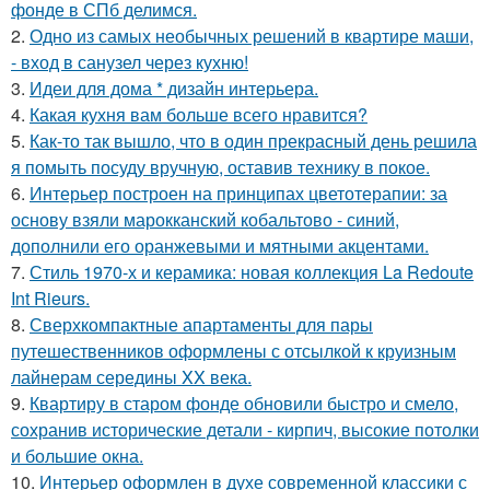
фонде в СПб делимся.
2.
Одно из самых необычных решений в квартире маши,
- вход в санузел через кухню!
3.
Идеи для дома * дизайн интерьера.
4.
Какая кухня вам больше всего нравится?
5.
Как-то так вышло, что в один прекрасный день решила
я помыть посуду вручную, оставив технику в покое.
6.
Интерьер построен на принципах цветотерапии: за
основу взяли марокканский кобальтово - синий,
дополнили его оранжевыми и мятными акцентами.
7.
Стиль 1970-х и керамика: новая коллекция La Redoute
Int Rieurs.
8.
Сверхкомпактные апартаменты для пары
путешественников оформлены с отсылкой к круизным
лайнерам середины XX века.
9.
Квартиру в старом фонде обновили быстро и смело,
сохранив исторические детали - кирпич, высокие потолки
и большие окна.
10.
Интерьер оформлен в духе современной классики с