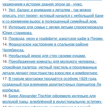
уважением к истории здания эпохи ар - нуво.
11.
Уют, баланс и внимание к деталям - так можно
описать этот проект, который начался с небольшой бани
и со временем вырос в полноценный семейный дом.
12.
Интерьер для семьи с двумя детьми спроектировала
Юлия старикова.
13.
Провода, неон и граффити: азиатское кафе в Перми.
14.
Французское настроение в спальном районе
Челябинска.
15.
Необычный декор для стен своими руками.
16.
Преображение комнаты для молодого человека -
спокойная палитра, уютный текстиль и продуманные
детали делают пространство взрослее и комфортнее.
17.
В городе монтаржи продаётся особняк 1929 года,
созданный под влиянием архитектурных принципов Ле
корбюзье.
18.
Бюро Alexander Tischler оформило интерьер для
молодой пары, влюблённой в индустриальную эстетику.