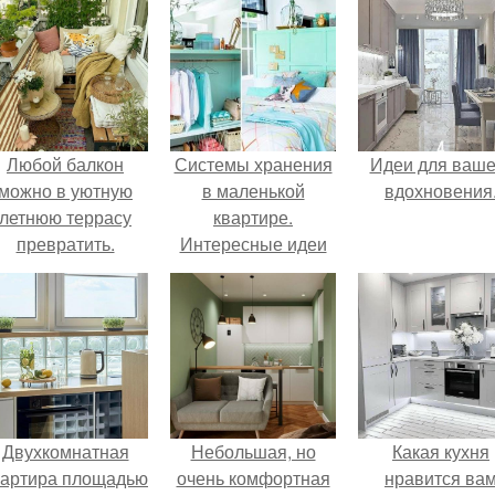
Любой балкон
Системы хранения
Идеи для ваше
можно в уютную
в маленькой
вдохновения
летнюю террасу
квартире.
превратить.
Интересные идеи
для дома и дачи
Двухкомнатная
Небольшая, но
Какая кухня
вартира площадью
очень комфортная
нравится ва