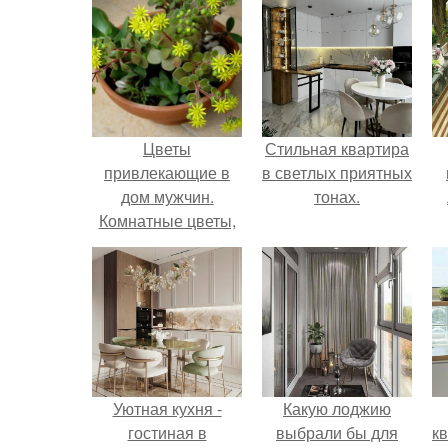
Цветы
Стильная квартира
привлекающие в
в светлых приятных
дом мужчин.
тонах.
Комнатные цветы,
притягивающие в
дом мужчин, они
обладают мощной
любовной
энергетикой
Уютная кухня -
Какую лоджию
гостиная в
выбрали бы для
к