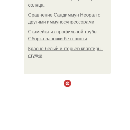
солнца.
Сравнение Сандиммун Неорал с
другими иммуносупрессорами
Скамейка из профильной трубы.
Сборка лавочки без спинки
Красно-белый интерьер квартиры-
студии