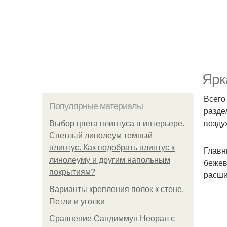
Ярк
Всего
Популярные материалы
разде
возду
Выбор цвета плинтуса в интерьере.
Светлый линолеум темный
плинтус. Как подобрать плинтус к
Главн
линолеуму и другим напольным
бежев
покрытиям?
расши
Варианты крепления полок к стене.
Петли и уголки
Сравнение Сандиммун Неорал с