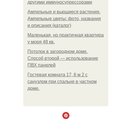
другими иммуносупрессорами
Ампельные и вьющиеся растения.
Ампельные цветы: фото, названия
и описания (каталог)
Маленькая, но практичная квартира
у моря 48 кв.
Потолок в загородном доме.
Способ второй — использование
ПВХ панелей
Гостевая комната 17, 6 м 2 с
санузлом при спальне в частном
доме.