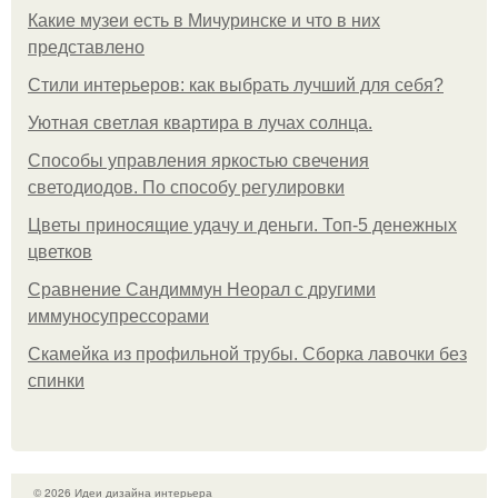
Какие музеи есть в Мичуринске и что в них
представлено
Стили интерьеров: как выбрать лучший для себя?
Уютная светлая квартира в лучах солнца.
Способы управления яркостью свечения
светодиодов. По способу регулировки
Цветы приносящие удачу и деньги. Топ-5 денежных
цветков
Сравнение Сандиммун Неорал с другими
иммуносупрессорами
Скамейка из профильной трубы. Сборка лавочки без
спинки
© 2026 Идеи дизайна интерьера