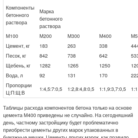
Компоненты
Марка
бетонного
бетонного
раствора
раствора
М100
М200
М300
М400
М5
Цемент, кг
183
263
338
44
Песок, кг
842
738
642
53
Щебень, кг
1282
1265
1250
12
Вода, л
92
131
170
22
Пропорции
1:4,5:7:0,5
1:2,8:4,8:0,5
1:1,9:3,7:0,5
1:1
Ц:П:Щ:В
Таблицы расхода компонентов бетона только на основе
цемента М400 приведены не случайно. На сегодняшний
день, частному застройщику будет проблематично
приобрести цементы других марок упакованных в
бумажные мешки. Цементы других марок, как правило,