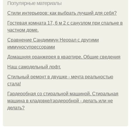
Популярные материалы
Стили интерьеров: как выбрать лучший для себя?
Гостевая комната 17, 6 м 2 с санузлом при спальне в
частном доме.
Сравнение Сандиммун Неорал с другими
иммуносупрессорами
Домашняя оранжерея в квартире. Общие сведения
Наш самодельный лофт.
Стильный ремонт в двушке - мечта реальностью
стала!
Гардеробная со стиральной машиной. Стиральная
машина в кладовке/гардеробной - делать или не
делать?