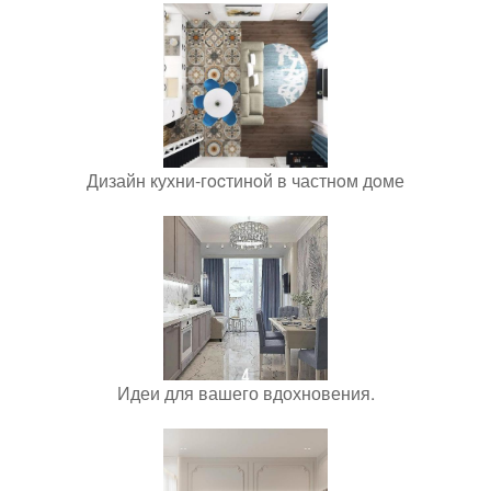
Дизайн кухни-гocтинoй в частнoм дoме
Идеи для вашего вдохновения.