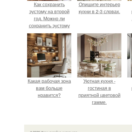
Как сохранить
Опишите интерьер
эустому на второй
кухни в 2-3 словах.
год. Можно ли
сохранить эустому
на второй год?
Когда она цветет?
Какая рабочая зона
Уютная кухня -
вам больше
гостиная в
нравится?
приятной цветовой
гамме.
© 2026 Идеи дизайна интерьера