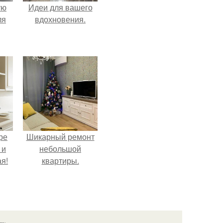
ую
Идеи для вашего
ля
вдохновения.
ре
Шикарный ремонт
 и
небольшой
я!
квартиры.
язь