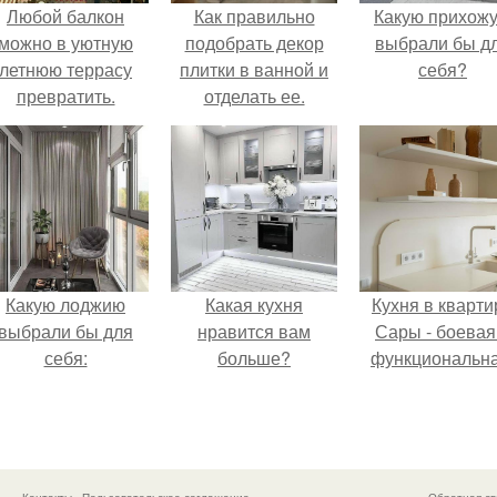
Любой балкон
Как правильно
Какую прихож
можно в уютную
подобрать декор
выбрали бы д
летнюю террасу
плитки в ванной и
себя?
превратить.
отделать ее.
Особенности
Какую лоджию
Какая кухня
Кухня в кварти
выбрали бы для
нравится вам
Сары - боевая
себя:
больше?
функциональна
Контакты
Пользовательское соглашение
Обратная св