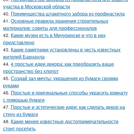
участка в Московской области
40.
Преимущества штакетного забора из профнастила
41.
Основные правила хранения строительных
материалов: советы для профессионалов
42.
Какие музеи есть в Мичуринске и что в них
представлено
43.
Какие памятники установлены в честь известных
жителей Барнаула
44.
4 простые идеи декора: как преобразить ваше
пространство без хлопот
45.
Создай зал мечты: украшения из бумаги своими
руками
46.
Простые и оригинальные способы украсить комнату
с помощью бумаги
47.
Простые и эстетические идеи: как сделать декор на
стену из бумаги
48.
Какие менее известные достопримечательности
стоит посетить