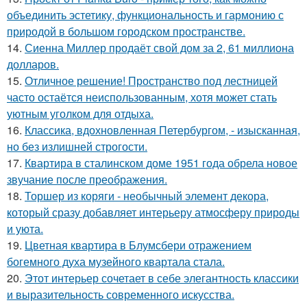
объединить эстетику, функциональность и гармонию с
природой в большом городском пространстве.
14.
Сиенна Миллер продаёт свой дом за 2, 61 миллиона
долларов.
15.
Отличное решение! Пространство под лестницей
часто остаётся неиспользованным, хотя может стать
уютным уголком для отдыха.
16.
Классика, вдохновленная Петербургом, - изысканная,
но без излишней строгости.
17.
Квартира в сталинском доме 1951 года обрела новое
звучание после преображения.
18.
Торшер из коряги - необычный элемент декора,
который сразу добавляет интерьеру атмосферу природы
и уюта.
19.
Цветная квартира в Блумсбери отражением
богемного духа музейного квартала стала.
20.
Этот интерьер сочетает в себе элегантность классики
и выразительность современного искусства.