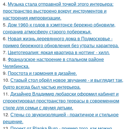
4.
Музыка стала отправной точкой этого интерьера:
пространство выстроено вокруг инструментов и
настроения импровизации.
5.
Дом 1960-х годов в хэмптонсе бережно обновили,
сохранив атмосферу старого побережья.
6.
Новая жизнь деревянного дома в Подмосковье -
пример бережного обновления без утраты характера.
7.
Цветотерапия: яркая квартира в ноттинг - хилл.
8.
Французское настроение в спальном районе
Челябинска.
9.
Простота и гармония в дизайне.
10.
Старый стол обрёл новое звучание - и выглядит так,
будто всегда был частью интерьера.
11.
Дизайнер Владимир любарски оформил кабинет и
спроектировал пространство террасы в современном
стиле для семьи с двумя детьми.
12.
Стены со звукоизоляцией - практичное и стильное
решение.
13.
Проект от Planka Buro - пример того, как можно