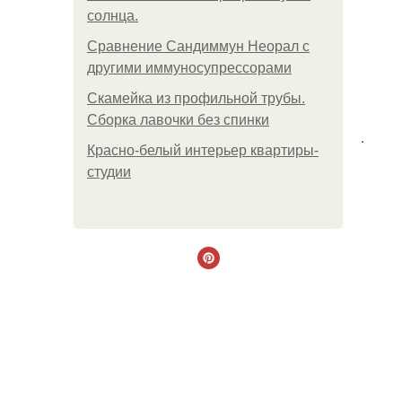
солнца.
Сравнение Сандиммун Неорал с
другими иммуносупрессорами
Скамейка из профильной трубы.
Сборка лавочки без спинки
.
Красно-белый интерьер квартиры-
студии