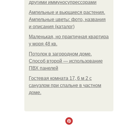
другими иммуносупрессорами
Ампельные и вьющиеся растения.
Ампельные цветы: фото, названия
и описания (каталог)
Маленькая, но практичная квартира
у моря 48 кв.
Потолок в загородном доме.
Способ второй — использование
ПВХ панелей
Гостевая комната 17, 6 м 2 с
санузлом при спальне в частном
доме.
.