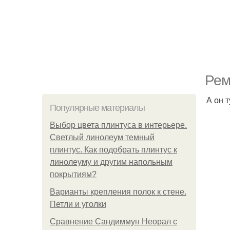
Рем
А он 
Популярные материалы
Выбор цвета плинтуса в интерьере.
Светлый линолеум темный
плинтус. Как подобрать плинтус к
линолеуму и другим напольным
покрытиям?
Варианты крепления полок к стене.
Петли и уголки
Сравнение Сандиммун Неорал с