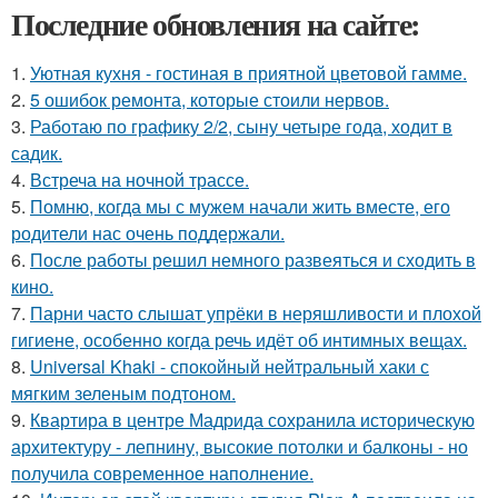
Последние обновления на сайте:
1.
Уютная кухня - гостиная в приятной цветовой гамме.
2.
5 ошибок ремонта, которые стоили нервов.
3.
Работаю по графику 2/2, сыну четыре года, ходит в
садик.
4.
Встреча на ночной трассе.
5.
Помню, когда мы с мужем начали жить вместе, его
родители нас очень поддержали.
6.
После работы решил немного развеяться и сходить в
кино.
7.
Парни часто слышат упрёки в неряшливости и плохой
гигиене, особенно когда речь идёт об интимных вещах.
8.
Universal Khaki - спокойный нейтральный хаки с
мягким зеленым подтоном.
9.
Квартира в центре Мадрида сохранила историческую
архитектуру - лепнину, высокие потолки и балконы - но
получила современное наполнение.