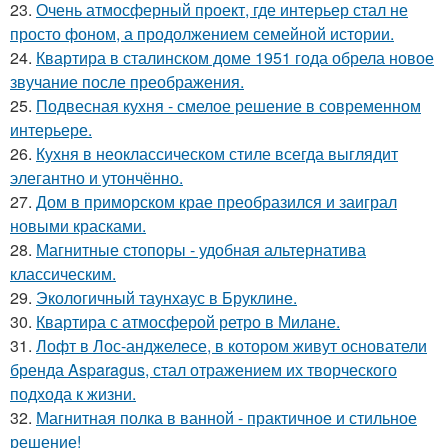
23.
Очень атмосферный проект, где интерьер стал не
просто фоном, а продолжением семейной истории.
24.
Квартира в сталинском доме 1951 года обрела новое
звучание после преображения.
25.
Подвесная кухня - смелое решение в современном
интерьере.
26.
Кухня в неоклассическом стиле всегда выглядит
элегантно и утончённо.
27.
Дом в приморском крае преобразился и заиграл
новыми красками.
28.
Магнитные стопоры - удобная альтернатива
классическим.
29.
Экологичный таунхаус в Бруклине.
30.
Квартира с атмосферой ретро в Милане.
31.
Лофт в Лос-анджелесе, в котором живут основатели
бренда Asparagus, стал отражением их творческого
подхода к жизни.
32.
Магнитная полка в ванной - практичное и стильное
решение!