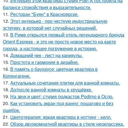
10.
Интерьер этой квартиры студия Plan A построила на
балансе спокойствия и выразительности.
11.
Ресторан "Буян" в Красноярске.
12.
Этот интерьер - про честную индустриальную
эстетику, в которой нет случайных решений.
13.
В Риме открылся первый отель легендарного бренда
Orient Express - и это не просто новое место на карте
города, а настоящее погружение в историю.
14.
Домашний чек - лист на каникулы.
15.
Простота и гармония в дизайне.
16.
В память о баухаусе: цветная квартира в
Копенгагене.
17.
Актуальные сочетания плитки для ванной комнаты.
18.
До/после ванной комнаты в хрущёвке.
19.
На звук и цвет: студия подкастов Podimo в Осло.
20.
Как установить экран под ванну: пошагово и без
ошибок.
21.
Цветотерапия: яркая квартира в ноттинг - хилл.
22.
Обзор двухкомнатной квартиры в стиле неоклассика.