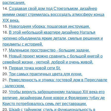
расписания.
14.
Создавая свой дом под Стокгольмом, дизайнер
мимми смарт стремилась воссоздать атмосферу конца
XIX века.
15.
Новогодняя уборка: пошаговая инструкция.
16.
В этой небольшой квартире дизайнер Наталья
чопенко объединила яркие детали, смелые решения и
предметы с историей.
17.
Маленькое пространство - большие задачи.
18.
Новый проект можно сравнить с большой книгой о
семейной жизни - уютной, доброй и очень живой.
19.
Первая точка новой сети St.
20.
Три самых практичных цвета для кухни.
21.
Ремесленность и этника: гостевой дом в Переславле
- залесском.
22.
Чтобы вернуть заброшенному палаццо Xiii века его
величие, дизайнерам Анне ковре и Фредерику тубау де
Кристо потребовалось семь лет реставрации.
23.
Шкаф с тайником: стиль и функциональность в