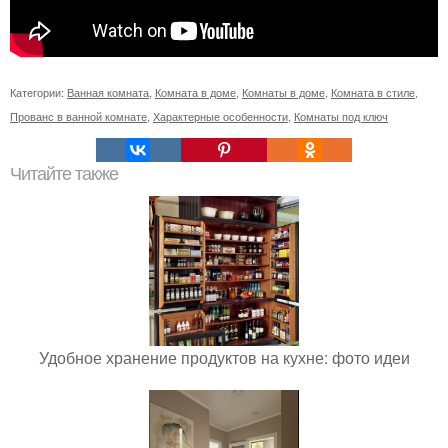
Категории:
Ванная комната
,
Комната в доме
,
Комнаты в доме
,
Комната в стиле
,
Прованс в ванной комнате
,
Характерные особенности
,
Комнаты под ключ
Читайте также
Удобное хранение продуктов на кухне: фото идеи