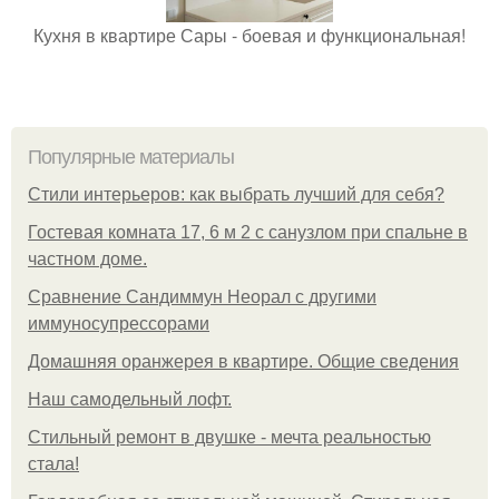
Кухня в квартире Сары - боевая и функциональная!
Популярные материалы
Стили интерьеров: как выбрать лучший для себя?
Гостевая комната 17, 6 м 2 с санузлом при спальне в
частном доме.
Сравнение Сандиммун Неорал с другими
иммуносупрессорами
Домашняя оранжерея в квартире. Общие сведения
Наш самодельный лофт.
Стильный ремонт в двушке - мечта реальностью
стала!