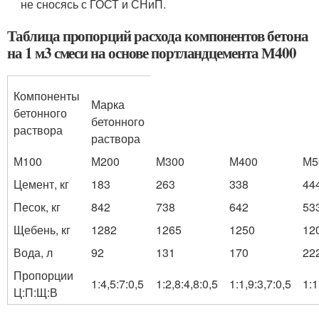
не сносясь с ГОСТ и СНиП.
Таблица пропорций расхода компонентов бетона
на 1 м3 смеси на основе портландцемента М400
Компоненты
Марка
бетонного
бетонного
раствора
раствора
М100
М200
М300
М400
М5
Цемент, кг
183
263
338
44
Песок, кг
842
738
642
53
Щебень, кг
1282
1265
1250
12
Вода, л
92
131
170
22
Пропорции
1:4,5:7:0,5
1:2,8:4,8:0,5
1:1,9:3,7:0,5
1:1
Ц:П:Щ:В