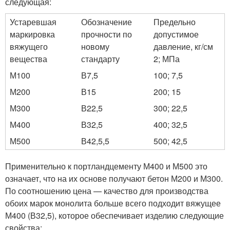
следующая:
Устаревшая
Обозначение
Предельно
маркировка
прочности по
допустимое
вяжущего
новому
давление, кг/см
вещества
стандарту
2; МПа
М100
В7,5
100; 7,5
М200
В15
200; 15
М300
В22,5
300; 22,5
М400
В32,5
400; 32,5
М500
В42,5,5
500; 42,5
Применительно к портландцементу М400 и М500 это
означает, что на их основе получают бетон М200 и М300.
По соотношению цена — качество для производства
обоих марок монолита больше всего подходит вяжущее
М400 (В32,5), которое обеспечивает изделию следующие
свойства: