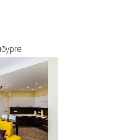
нбуpгe