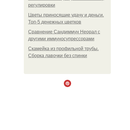
регулировки
Цветы приносящие удачу и деньги.
Топ-5 денежных цветков
Сравнение Сандиммун Неорал с
другими иммуносупрессорами
Скамейка из профильной трубы.
Сборка лавочки без спинки