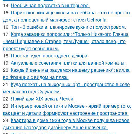
14.
Необычная подсветка в интерьере.
15.
Парижское жилище жюльена себбана - это не просто
дом, а полноценный манифест стиля Uchronia.
16.
Топ - 3 ошибки в планировке кухни с полуостровом.
17.
Когда заказчики попросили: "Только Никакого Глянца
- чем Шершавее и Старее, тем Лучше", стало ясно, что
проект будет особенным.
18.
Простая идея новогоднего декора.
19.
Актуальные сочетания плитки для ванной комнаты.
20.
Каждый день мы радуемся нашему решению": вилла
во Франции с видом на пляж.
21.
Куда поехать на выходных: арт - пространство в селе
менчаково под Суздалем.
22.
Яркий дом XIX века в Челси.
23.
Интерьер новой оптики в Москве - яркий пример того,
как цвет и детали формируют настроение пространства.
24.
Квартира в доме 1929 года в Москве получила новое
дыхание благодаря дизайнеру Анне шевченко.