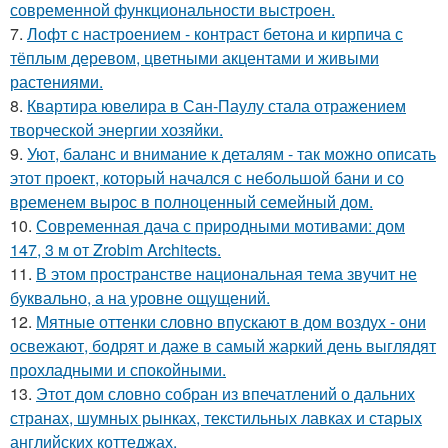
современной функциональности выстроен.
7.
Лофт с настроением - контраст бетона и кирпича с
тёплым деревом, цветными акцентами и живыми
растениями.
8.
Квартира ювелира в Сан-Паулу стала отражением
творческой энергии хозяйки.
9.
Уют, баланс и внимание к деталям - так можно описать
этот проект, который начался с небольшой бани и со
временем вырос в полноценный семейный дом.
10.
Современная дача с природными мотивами: дом
147, 3 м от Zrobim Architects.
11.
В этом пространстве национальная тема звучит не
буквально, а на уровне ощущений.
12.
Мятные оттенки словно впускают в дом воздух - они
освежают, бодрят и даже в самый жаркий день выглядят
прохладными и спокойными.
13.
Этот дом словно собран из впечатлений о дальних
странах, шумных рынках, текстильных лавках и старых
английских коттеджах.