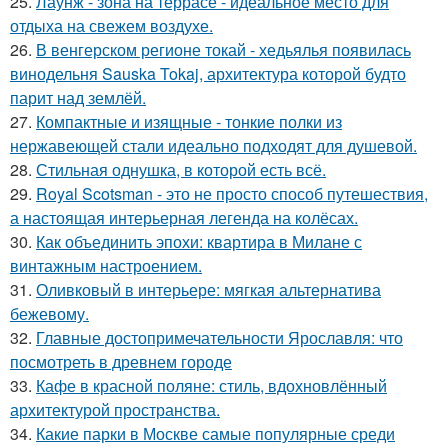
25.
Лаунж - зона на террасе - идеальное место для
отдыха на свежем воздухе.
26.
В венгерском регионе токай - хедьялья появилась
винодельня Sauska Tokaj, архитектура которой будто
парит над землёй.
27.
Компактные и изящные - тонкие полки из
нержавеющей стали идеально подходят для душевой.
28.
Стильная однушка, в которой есть всё.
29.
Royal Scotsman - это не просто способ путешествия,
а настоящая интерьерная легенда на колёсах.
30.
Как объединить эпохи: квартира в Милане с
винтажным настроением.
31.
Оливковый в интерьере: мягкая альтернатива
бежевому.
32.
Главные достопримечательности Ярославля: что
посмотреть в древнем городе
33.
Кафе в красной поляне: стиль, вдохновлённый
архитектурой пространства.
34.
Какие парки в Москве самые популярные среди