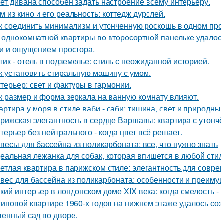
ет дивана способен задать настроение всему интерьеру.
м из кино и его реальность: коттедж дурслей.
к соединить минимализм и утонченную роскошь в одном пр
 однокомнатной квартиры во второсортной панельке удалос
и и ощущением простора.
тик - отель в подземелье: стиль с неожиданной историей.
к установить стиральную машину с умом.
терьер: свет и фактуры в гармонии.
к размер и форма зеркала на ванную комнату влияют.
артира у моря в стиле ваби - саби: тишина, свет и природны
рижская элегантность в сердце Варшавы: квартира с утон
терьер без нейтрального - когда цвет всё решает.
весы для бассейна из поликарбоната: все, что нужно знать
еальная лежанка для собак, которая впишется в любой стил
етлая квартира в парижском стиле: элегантность для совр
вес для бассейна из поликарбоната: особенности и преим
кий интерьер в лондонском доме XIX века: когда смелость - 
типовой квартире 1960-х годов на нижнем этаже удалось со
венный сад во дворе.