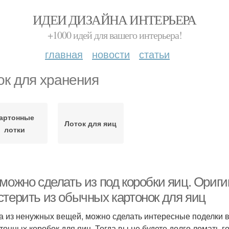
ИДЕИ ДИЗАЙНА ИНТЕРЬЕРА
+1000 идей для вашего интерьера!
главная
новости
статьи
ок для хранения
артонные
Лоток для яиц
лотки
 можно сделать из под коробки яиц. Ориг
стерить из обычных картонок для яиц
а из ненужных вещей, можно сделать интересные поделки в
ртонных коробок для яиц. Тогда вы не будете долго ломать г