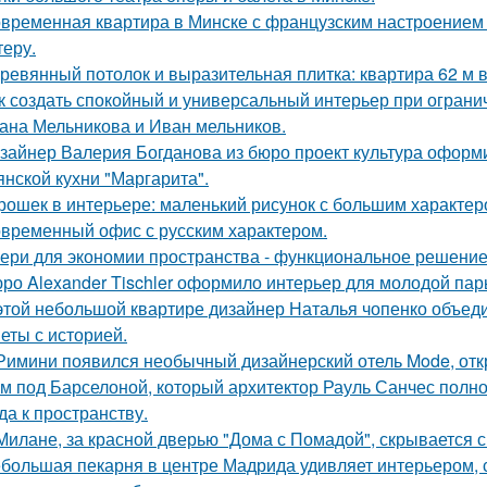
временная квартира в Минске с французским настроением -
теру.
ревянный потолок и выразительная плитка: квартира 62 м в
к создать спокойный и универсальный интерьер при огран
ана Мельникова и Иван мельников.
зайнер Валерия Богданова из бюро проект культура оформ
янской кухни "Маргарита".
рошек в интерьере: маленький рисунок с большим характер
временный офис с русским характером.
ери для экономии пространства - функциональное решени
ро Alexander Tischler оформило интерьер для молодой пар
этой небольшой квартире дизайнер Наталья чопенко объед
еты с историей.
Римини появился необычный дизайнерский отель Mode, откр
м под Барселоной, который архитектор Рауль Санчес полн
да к пространству.
Милане, за красной дверью "Дома с Помадой", скрывается с
большая пекарня в центре Мадрида удивляет интерьером,