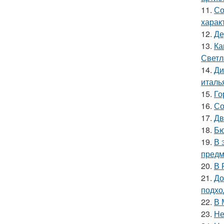
11.
Со
харак
12.
Де
13.
Ка
Светл
14.
Ди
италь
15.
Го
16.
Со
17.
Дв
18.
Бю
19.
В 
предм
20.
В 
21.
До
подхо
22.
В 
23.
Не