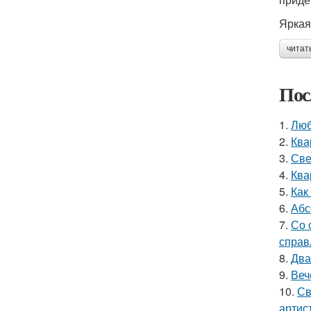
Яркая
читат
Пос
1.
Люб
2.
Ква
3.
Све
4.
Ква
5.
Как
6.
Абс
7.
Со 
справ
8.
Два
9.
Веч
10.
Св
артис