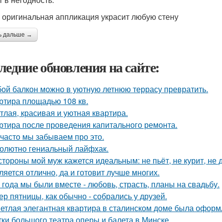
 оригинальная аппликация украсит любую стену
ь дальше →
ледние обновления на сайте:
ой балкон можно в уютную летнюю террасу превратить.
ртира площадью 108 кв.
тлая, красивая и уютная квартира.
ртира после проведения капитального ремонта.
 часто мы забываем про это.
олютно гениальный лайфхак.
стороны мой муж кажется идеальным: не пьёт, не курит, не 
ляется отлично, да и готовит лучше многих.
 года мы были вместе - любовь, страсть, планы на свадьбу.
ер пятницы, как обычно - собрались у друзей.
етлая элегантная квартира в сталинском доме была оформ
тки большого театра оперы и балета в Минске.