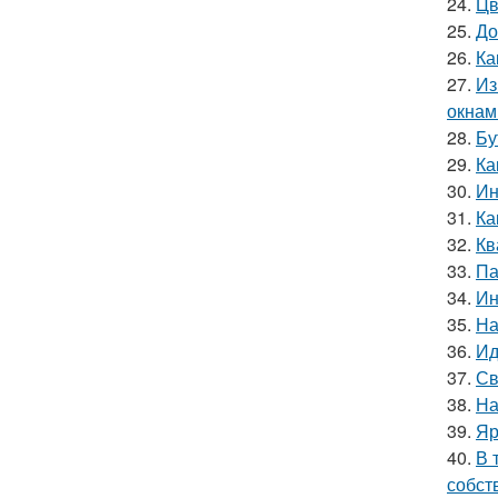
24.
Цв
25.
До
26.
Ка
27.
Из
окнам
28.
Бу
29.
Ка
30.
Ин
31.
Ка
32.
Кв
33.
Па
34.
Ин
35.
На
36.
Ид
37.
Св
38.
На
39.
Яр
40.
В 
собст