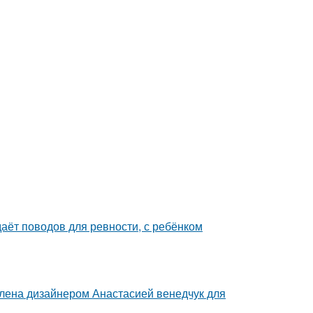
даёт поводов для ревности, с ребёнком
лена дизайнером Анастасией венедчук для