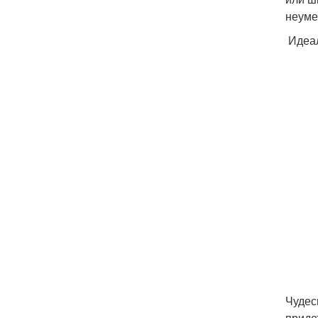
неуме
Идеал
Чудес
приде