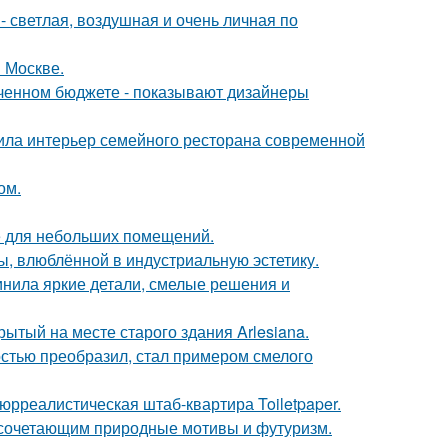
 светлая, воздушная и очень личная по
 Москве.
иченном бюджете - показывают дизайнеры
ила интерьер семейного ресторана современной
ом.
е для небольших помещений.
ы, влюблённой в индустриальную эстетику.
инила яркие детали, смелые решения и
ытый на месте старого здания Arlesiana.
остью преобразил, стал примером смелого
юрреалистическая штаб-квартира Toiletpaper.
 сочетающим природные мотивы и футуризм.