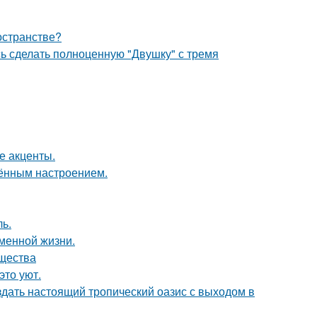
остранстве?
ь сделать полноценную "Двушку" с тремя
е акценты.
чённым настроением.
ь.
еменной жизни.
ущества
это уют.
здать настоящий тропический оазис с выходом в