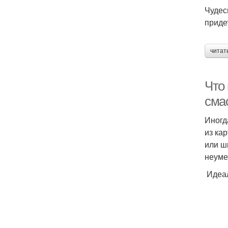
Чудес
приде
читат
Что
сма
Иногд
из ка
или ш
неуме
Идеал