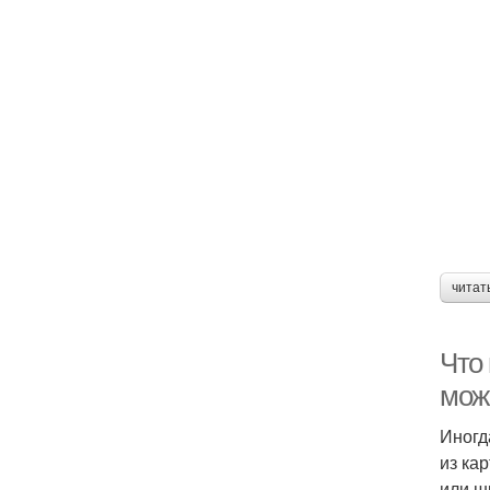
читат
Что 
мож
Иногд
из ка
или ш