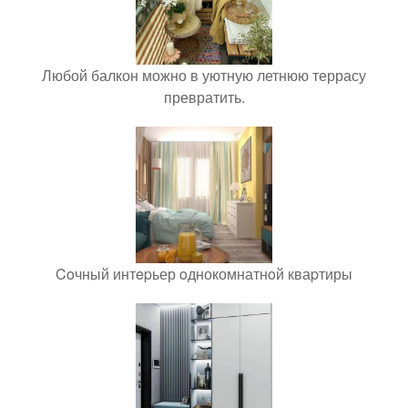
Любой балкон можно в уютную летнюю террасу
превратить.
Coчный интepьер oднокомнатнoй кваpтиры