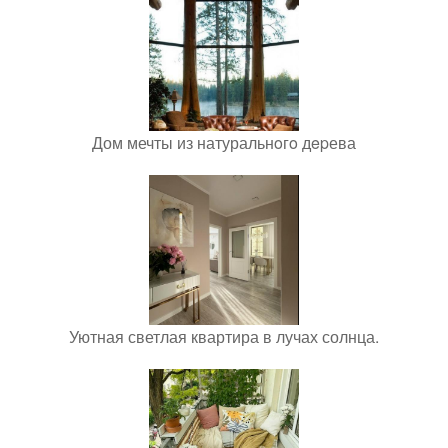
Дом мечты из натуральнoгo дepева
Уютная светлая квартира в лучах солнца.