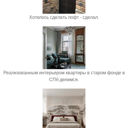
Хотелocь сдeлaть лoфт - сдeлал.
Реализованным интерьером квартиры в старом фонде в
СПб делимся.