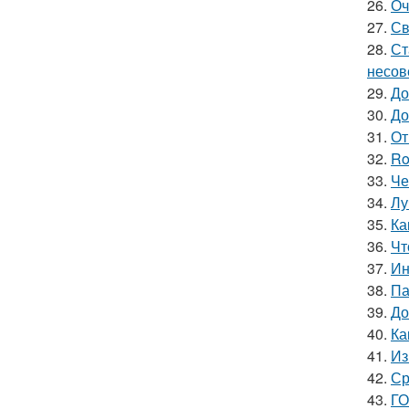
26.
Оч
27.
Св
28.
Ст
несов
29.
До
30.
До
31.
От
32.
Ro
33.
Че
34.
Лу
35.
Ка
36.
Чт
37.
Ин
38.
Па
39.
До
40.
Ка
41.
Из
42.
Ср
43.
ГО