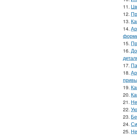
11.
Цв
12.
Пр
13.
Ка
14.
Ар
форм
15.
Пр
16.
До
детал
17.
Па
18.
Ар
привы
19.
Ка
20.
Ка
21.
Не
22.
Ую
23.
Бе
24.
Си
25.
Не