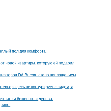
теплый пол для комфорта.
и от новой квартиры, которую ей подарил
хитекторов DA Bureau стало воплощением
ерьер здесь не конкурирует с видом, а
очетании бежевого и дерева.
арино.