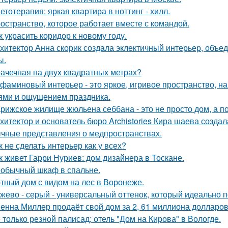
етотерапия: яркая квартира в ноттинг - хилл.
остранство, которое работает вместе с командой.
к украсить коридор к новому году.
хитектор Анна скорик создала эклектичный интерьер, объ
ы.
ачечная на двух квадратных метрах?
фаминовый интерьер - это яркое, игривое пространство, 
ями и ощущением праздника.
рижское жилище жюльена себбана - это не просто дом, а п
хитектор и основатель бюро Archistories Кира шаева создал
чные представления о медпространствах.
к не сделать интерьер как у всех?
к живет Гарри Нуриев: дом дизайнера в Тоскане.
обычный шкаф в спальне.
тный дом с видом на лес в Воронеже.
жево - серый - универсальный оттенок, который идеально 
енна Миллер продаёт свой дом за 2, 61 миллиона долларов
 только резной палисад: отель "Дом на Кирова" в Вологде.