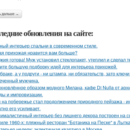
ь дальше →
ледние обновления на сайте:
ный интерьер спальни в современном стиле.
ая прихожая нравится вам больше?
жия готова! Муж установил стеклопакет, утеплил и сделал 
ите большую подборку идей для интерьера прихожей.
 браке, а у подруги - ни штампа, ни обязательств, зато ключ
еченный мужчина.
хновлённое образом модного Милана, кафе Di Nulla от ар
ды и импровизации.
 на побережье стал продолжением природного пейзажа - инт
атно его усиливает.
ималистичный интерьер без лишнего декора построен на с
тиле 1960-х: пляжный ресторан "Ботаника на Песке" в Лытк
терьер недели: эклектичная квартира в Москве.