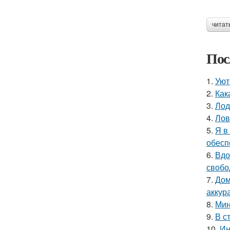
читат
Пос
1.
Уют
2.
Как
3.
Лод
4.
Лов
5.
Я в
обесп
6.
Вдо
свобо
7.
Дом
аккур
8.
Мин
9.
В с
10.
Ин