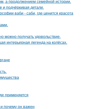
ом, а продолжением семейной истории.
е и подчёркивая детали.
софии ваби - саби, где ценится красота
ками.
но можно получать удовольствие.
щая интерьерная легенда на колёсах.
ргане
сть.
еимущества
где применяется
 и почему он важен