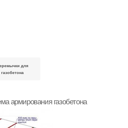
еремычки для
газобетона
ема армирования газобетона