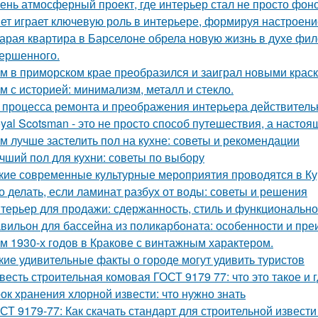
ень атмосферный проект, где интерьер стал не просто фон
ет играет ключевую роль в интерьере, формируя настроени
арая квартира в Барселоне обрела новую жизнь в духе фило
ершенного.
м в приморском крае преобразился и заиграл новыми крас
м с историей: минимализм, металл и стекло.
 процесса ремонта и преображения интерьера действитель
yal Scotsman - это не просто способ путешествия, а настоя
м лучше застелить пол на кухне: советы и рекомендации
чший пол для кухни: советы по выбору
кие современные культурные мероприятия проводятся в Ку
о делать, если ламинат разбух от воды: советы и решения
терьер для продажи: сдержанность, стиль и функционально
вильон для бассейна из поликарбоната: особенности и пр
м 1930-х годов в Кракове с винтажным характером.
кие удивительные факты о городе могут удивить туристов
весть строительная комовая ГОСТ 9179 77: что это такое и 
ок хранения хлорной извести: что нужно знать
СТ 9179-77: Как скачать стандарт для строительной извести