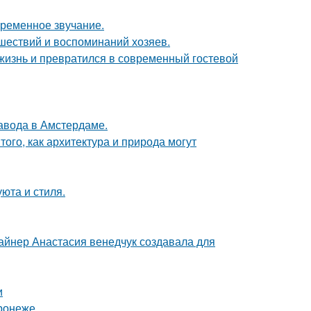
временное звучание.
шествий и воспоминаний хозяев.
жизнь и превратился в современный гостевой
завода в Амстердаме.
ого, как архитектура и природа могут
юта и стиля.
зайнер Анастасия венедчук создавала для
и
ронеже