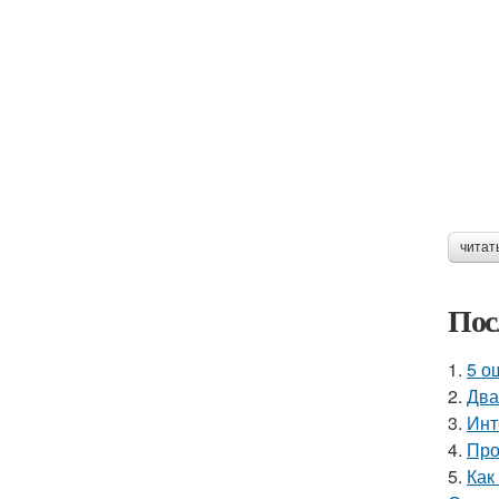
читат
Пос
1.
5 о
2.
Два
3.
Инт
4.
Про
5.
Как