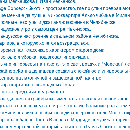
ана Мельникова и Иван мельников.
age Concept - бьюти - пространство, где покупки превращают
ше меньше да лучше: микроквартира Альдо чибика в Милан
родные текстуры и джапанди: кофейня в Челябинске.
нцузское утро в самом центре Нью-йорка.
анцузское настроение в спальном районе Челябинска.
артира, в которую хочется возвращаться.
временная классика с характером старого дома.
вогодняя уборка: пошаговая инструкция.
ычно интерьеры нантакета - это свет, воздух и "Морская" ле
зайнер Жанна денишева создала спокойное и универсально
оенное на лаконичной и выдержанной палитре.
зор квартиры в шоколадных тонах.
веты перед началом ремонта.
овода, неон и граффити - именно так выглядит новое кафе 
ркало в ванной комнате играет гораздо большую роль, чем 
Римини появился необычный дизайнерский отель Mode, откр
артира в башне Torres Blancas в Мадриде получила вторую 
м под Барселоной, который архитектор Рауль Санчес полн