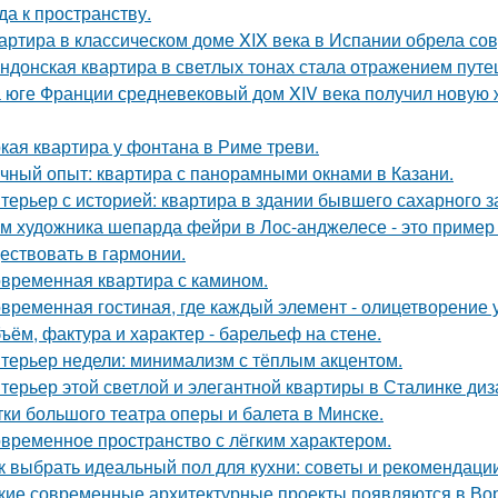
да к пространству.
артира в классическом доме XIX века в Испании обрела со
ндонская квартира в светлых тонах стала отражением путе
 юге Франции средневековый дом XIV века получил новую 
кая квартира у фонтана в Риме треви.
чный опыт: квартира с панорамными окнами в Казани.
терьер с историей: квартира в здании бывшего сахарного 
м художника шепарда фейри в Лос-анджелесе - это пример т
ествовать в гармонии.
временная квартира с камином.
временная гостиная, где каждый элемент - олицетворение у
ъём, фактура и характер - барельеф на стене.
терьер недели: минимализм с тёплым акцентом.
терьер этой светлой и элегантной квартиры в Сталинке ди
тки большого театра оперы и балета в Минске.
временное пространство с лёгким характером.
к выбрать идеальный пол для кухни: советы и рекомендаци
кие современные архитектурные проекты появляются в Во