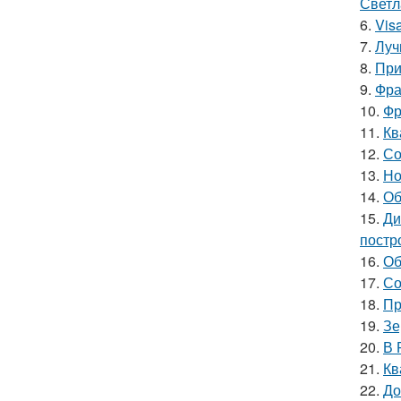
Светл
6.
Vis
7.
Луч
8.
При
9.
Фра
10.
Фр
11.
Кв
12.
Со
13.
Но
14.
Об
15.
Ди
постр
16.
Об
17.
Со
18.
Пр
19.
Зе
20.
В 
21.
Кв
22.
До