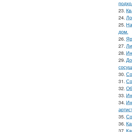
подхо
23.
Кв
24.
Ло
25.
На
дом.
26.
Яр
27.
Ли
28.
Ин
29.
До
сосущ
30.
Со
31.
Со
32.
Об
33.
Ин
34.
Ин
артис
35.
Со
36.
Ка
37.
Ка