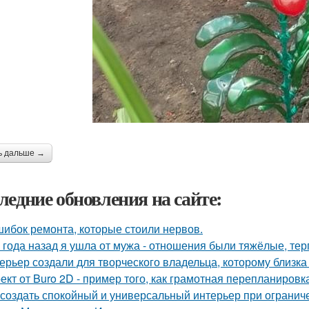
ь дальше →
ледние обновления на сайте:
шибок ремонта, которые стоили нервов.
 года назад я ушла от мужа - отношения были тяжёлые, тер
ерьер создали для творческого владельца, которому близка
ект от Buro 2D - пример того, как грамотная перепланиров
 создать спокойный и универсальный интерьер при ограни