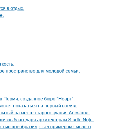
ся в отдых.
е.
гкость.
е пространство для молодой семьи,
в Перми, созданное бюро "Неарт".
может показаться на первый взгляд.
ытый на месте старого здания Arlesiana.
жизнь благодаря архитекторам Studio Noju.
остью преобразил, стал примером смелого