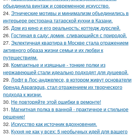
объединила винтаж и современное искусство.
24.
Этнические мотивы и минимализм объединились в
интерьере ресторана татарской кухни в Казани.
25.
Дом из кино и его реальность: коттедж дурслей.
26.
Гостиная в саду: домик, сливающийся с природой.
27.
Эклектичная квартира в Москве стала отражением
активного образа жизни семьи и их любви к
путешествиям.
28.
Компактные и изящные - тонкие полки из
нержавеющей стали идеально подходят для душевой.
29.
Лофт в Лос-анджелесе, в котором живут основатели
бренда Asparagus, стал отражением их творческого
подхода к жизни.
30.
Не повторяйте этой ошибки в ремонте!
31.
Магнитная полка в ванной - практичное и стильное
решение!
32.
Искусство как источник вдохновения.
33.
Кухня не как у всех: 5 необычных идей для вашего