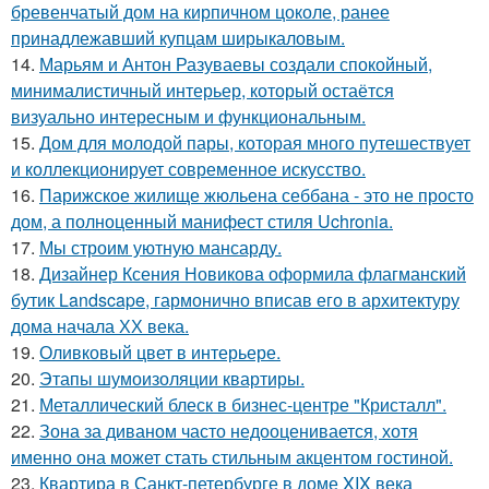
бревенчатый дом на кирпичном цоколе, ранее
принадлежавший купцам ширыкаловым.
14.
Марьям и Антон Разуваевы создали спокойный,
минималистичный интерьер, который остаётся
визуально интересным и функциональным.
15.
Дом для молодой пары, которая много путешествует
и коллекционирует современное искусство.
16.
Парижское жилище жюльена себбана - это не просто
дом, а полноценный манифест стиля Uchronia.
17.
Мы строим уютную мансарду.
18.
Дизайнер Ксения Новикова оформила флагманский
бутик Landscape, гармонично вписав его в архитектуру
дома начала ХХ века.
19.
Оливковый цвет в интерьере.
20.
Этапы шумоизоляции квартиры.
21.
Металлический блеск в бизнес-центре "Кристалл".
22.
Зона за диваном часто недооценивается, хотя
именно она может стать стильным акцентом гостиной.
23.
Квартира в Санкт-петербурге в доме XIX века