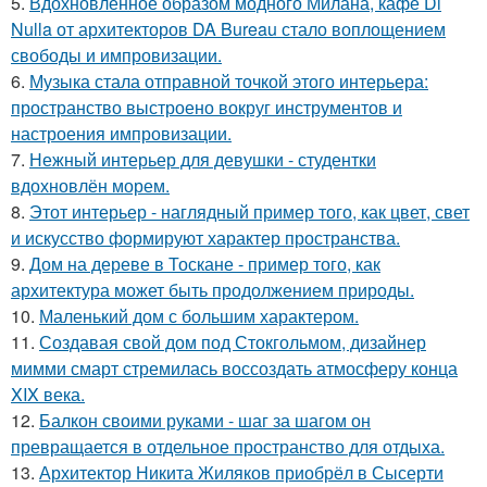
5.
Вдохновлённое образом модного Милана, кафе Di
Nulla от архитекторов DA Bureau стало воплощением
свободы и импровизации.
6.
Музыка стала отправной точкой этого интерьера:
пространство выстроено вокруг инструментов и
настроения импровизации.
7.
Нежный интерьер для девушки - студентки
вдохновлён морем.
8.
Этот интерьер - наглядный пример того, как цвет, свет
и искусство формируют характер пространства.
9.
Дом на дереве в Тоскане - пример того, как
архитектура может быть продолжением природы.
10.
Маленький дом с большим характером.
11.
Создавая свой дом под Стокгольмом, дизайнер
мимми смарт стремилась воссоздать атмосферу конца
XIX века.
12.
Балкон своими руками - шаг за шагом он
превращается в отдельное пространство для отдыха.
13.
Архитектор Никита Жиляков приобрёл в Сысерти