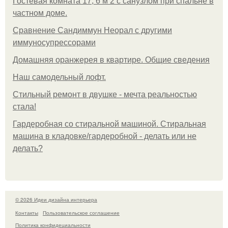
Гостевая комната 17, 6 м 2 с санузлом при спальне в
частном доме.
Сравнение Сандиммун Неорал с другими
иммуносупрессорами
Домашняя оранжерея в квартире. Общие сведения
Наш самодельный лофт.
Стильный ремонт в двушке - мечта реальностью
стала!
Гардеробная со стиральной машиной. Стиральная
машина в кладовке/гардеробной - делать или не
делать?
© 2026 Идеи дизайна интерьера
Контакты
Пользовательское соглашение
Политика конфидециальности