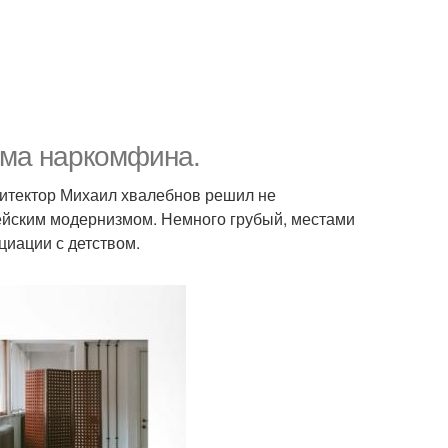
ома наркомфина.
итектор Михаил хвалебнов решил не
ейским модернизмом. Немного грубый, местами
циации с детством.