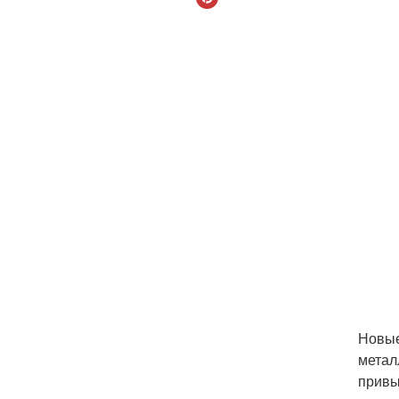
Новые
метал
привы