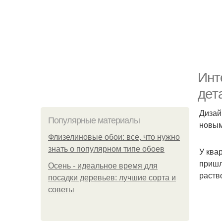
Инт
дет
Дизай
Популярные материалы
новым
Флизелиновые обои: все, что нужно
знать о популярном типе обоев
У ква
пришл
Осень - идеальное время для
раств
посадки деревьев: лучшие сорта и
советы